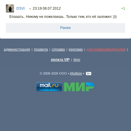
DSVI
23:19 08.07.2012
+1
○
Епааать.. Никому не пожелаешь.. Только тем, кто её заложил :)))
Ранее
администрация
правила
справка
реклама
для правообладателей
|
|
|
|
|
оплата VIP
блог
|
Инфон
© 2008-2026 ООО «
»