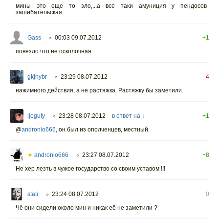
мины это еще то зло,...а все таки амуниция у пендосов
зашибательская
Gass
00:03 09.07.2012
+1
○
повезло что не осколочная
gkjnybr
23:29 08.07.2012
-4
○
нажимного действия, а не растяжка. Растяжку бы заметили.
ljogufy
23:28 08.07.2012
в ответ на ↓
+1
○
@
andronio666
,
он был из ополченцев, местный.
★
andronio666
23:27 08.07.2012
+8
○
Не хер лезть в чужое государство со своим уставом !!!
stati
23:24 08.07.2012
0
○
Чё они сидели около мин и никак её не заметили ?