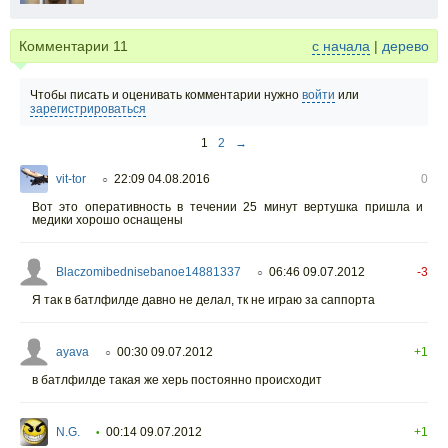
Комментарии
11
с начала
|
дерево
Чтобы писать и оценивать комментарии нужно
войти
или
зарегистрироваться
1
2
→
vit-tor
22:09 04.08.2016
0
○
Вот это оперативность в течении 25 минут вертушка пришла и
медики хорошо оснащены
Blaczomibednisebanoe14881337
06:46 09.07.2012
-3
○
Я так в батлфилде давно не делал, тк не играю за саппорта
ayava
00:30 09.07.2012
+1
○
в батлфилде такая же херь постоянно происходит
N.G.
00:14 09.07.2012
+1
•