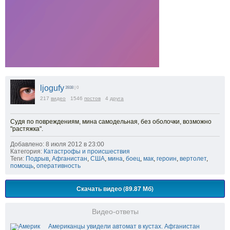
ljogufy
3938
| 0
217
видео
1546
постов
4
друга
Судя по повреждениям, мина самодельная, без оболочки, возможно
"растяжка".
Добавлено: 8 июля 2012 в 23:00
Категория:
Катастрофы и происшествия
Теги:
Подрыв
,
Афганистан
,
США
,
мина
,
боец
,
мак
,
героин
,
вертолет
,
помощь
,
оперативность
Скачать видео (89.87 Мб)
Видео-ответы
Американцы увидели автомат в кустах. Афганистан