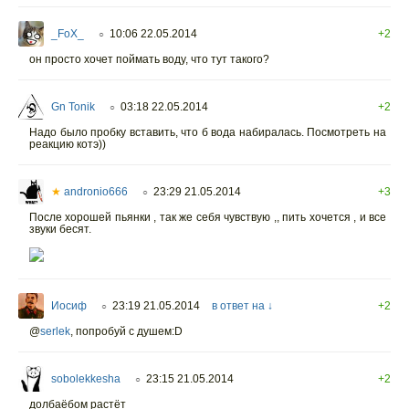
_FoX_
10:06 22.05.2014
+2
○
он просто хочет поймать воду, что тут такого?
Gn Tonik
03:18 22.05.2014
+2
○
Надо было пробку вставить, что б вода набиралась. Посмотреть на
реакцию котэ))
★
andronio666
23:29 21.05.2014
+3
○
После хорошей пьянки , так же себя чувствую ,, пить хочется , и все
звуки бесят.
Иосиф
23:19 21.05.2014
в ответ на ↓
+2
○
@
serlek
,
попробуй с душем:D
sobolekkesha
23:15 21.05.2014
+2
○
долбаё
бом растёт