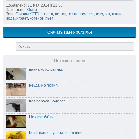
Добавлено: 21 мая 2014 в 22:53
Категория:
Юмор
Теги:
С моим КОТЭ
,
Что-то
,
не так
,
кот поломался
,
котэ
,
кот
,
ванна
,
вода
,
играет
,
котенок
,
пьёт
Скачать видео (9.72 Мб)
Похожее видео
ванна котоловилка
неудачно попил
Кот порода Водолаз !
Не лезь бл"ть...
Кот в ванне - yellow submarine