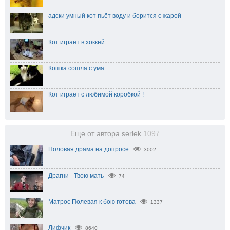
адски умный кот пьёт воду и борится с жарой
Кот играет в хоккей
Кошка сошла с ума
Кот играет с любимой коробкой !
Еще от автора serlek
1097
Половая драма на допросе
3002
Драгни - Твою мать
74
Матрос Полевая к бою готова
1337
Лифчик
8640