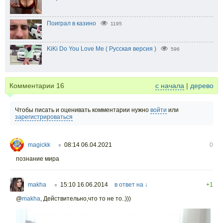
Поиграл в казино
1195
KiKi Do You Love Me ( Русская версия )
596
Комментарии
16
с начала
|
дерево
Чтобы писать и оценивать комментарии нужно
войти
или
зарегистрироваться
magickk
08:14 06.04.2021
0
○
познание мира
makha
15:10 16.06.2014
в ответ на ↓
+1
○
@
makha
,
Действительно,что то не то..)))