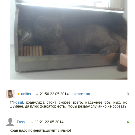
★
unlifer
21:50 22.05.2014
в ответ на ↓
0
○
@
Fossil
,
кран-букса стоит скорее всего, надёжнее обычных, но
шумнее, да плюс фиксатор есть, чтобы резьбу случайно не сорвать
Fossil
11:21 22.05.2014
+4
○
Кран надо поменять,шумит сильно!