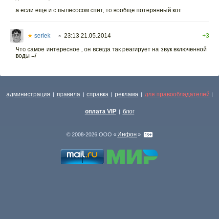
а если еще и с пылесосом спит, то вообще потерянный кот
★
serlek
23:13 21.05.2014
+3
○
Что самое интересное , он всегда так реагирует на звук включенной
воды =/
администрация
правила
справка
реклама
для правообладателей
|
|
|
|
|
оплата VIP
блог
|
Инфон
© 2008-2026 ООО «
»