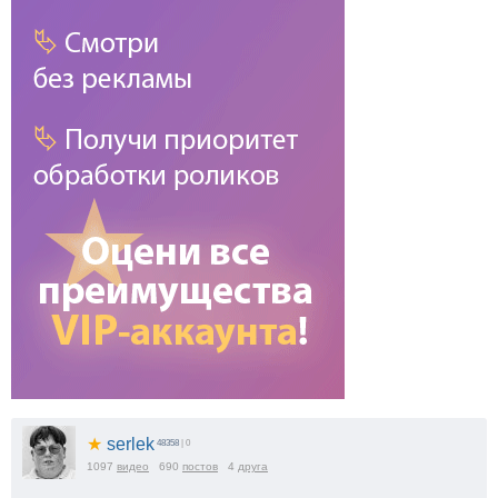
★
serlek
48358
| 0
1097
видео
690
постов
4
друга