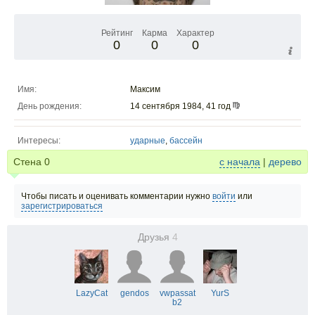
Рейтинг
Карма
Характер
0
0
0
Имя:
Максим
День рождения:
14 сентября 1984, 41 год
Интересы:
ударные
,
бассейн
Стена
0
с начала
|
дерево
Чтобы писать и оценивать комментарии нужно
войти
или
зарегистрироваться
Друзья
4
LazyCat
gendos
vwpassat
YurS
b2