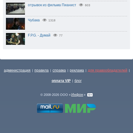
отрывок из фильма Пианист
603
Чубака
1318
F.P.G. - Думай
77
администрация
правила
справка
реклама
для правообладателей
|
|
|
|
|
оплата VIP
блог
|
Инфон
© 2008-2026 ООО «
»