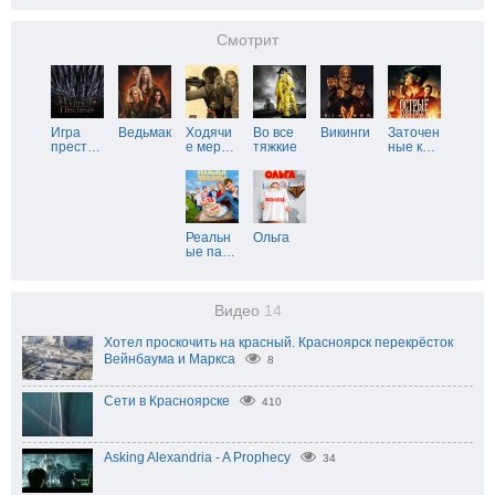
Смотрит
Игра
Ведьмак
Ходячи
Во все
Викинги
Заточен
прест
…
е мер
…
тяжкие
ные к
…
Реальн
Ольга
ые па
…
Видео
14
Хотел проскочить на красный. Красноярск перекрёсток
Вейнбаума и Маркса
8
Сети в Красноярске
410
Asking Alexandria - A Prophecy
34