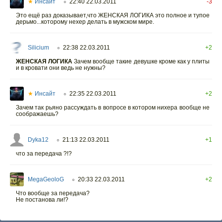
★
Инсайт
22:40 22.03.2011
-3
○
Это ещё раз доказывает,что ЖЕНСКАЯ ЛОГИКА это полное и тупое
дерьмо...которому нехер делать в мужском мире.
Silicium
22:38 22.03.2011
+2
○
ЖЕНСКАЯ ЛОГИКА
Зачем вообще такие девушке кроме как у плиты
и в кровати они ведь не нужны?
★
Инсайт
22:35 22.03.2011
+2
○
Зачем так рьяно рассуждать в вопросе в котором нихера вообще не
соображаешь?
Dyka12
21:13 22.03.2011
+1
○
что за передача ?!?
MegaGeoloG
20:33 22.03.2011
+2
○
Что вообще за передача?
Не постанова ли!?