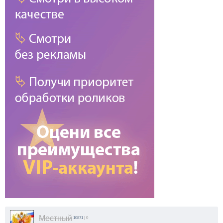
Местный
10871
| 0