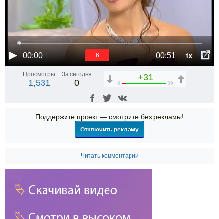
1x
00:00
00:51
6
Просмотры
За сегодня
+31
1,531
0
8
39
Поддержите проект — смотрите без рекламы!
Отключить рекламу
Читать комментарии