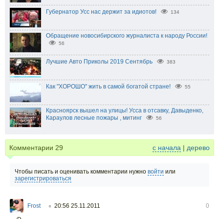
Губернатор Усс нас держит за идиотов!
134
Обращение новосибирского журналиста к народу России!
56
Лучшие Авто Приколы 2019 Сентябрь
383
Как "ХОРОШО" жить в самой богатой стране!
55
Красноярск вышел на улицы! Усса в отсавку, Давыденко,
Караулов лесные пожары , митинг
56
Комментарии
29
с начала
|
дерево
Чтобы писать и оценивать комментарии нужно
войти
или
зарегистрироваться
Frost
20:56 25.11.2011
0
○