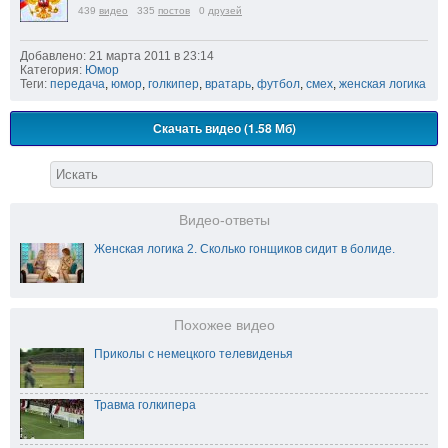
439
видео
335
постов
0
друзей
Добавлено: 21 марта 2011 в 23:14
Категория:
Юмор
Теги:
передача
,
юмор
,
голкипер
,
вратарь
,
футбол
,
смех
,
женская логика
Скачать видео (1.58 Мб)
Видео-ответы
Женская логика 2. Сколько гонщиков сидит в болиде.
Похожее видео
Приколы с немецкого телевиденья
Травма голкипера