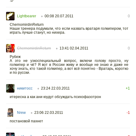
:D
Lightbearer
00:08 20.07.2011
0
○
ChernomirdinReturn
Наши тренера подумали, что если назвать вратаря голкипером, тот
играть лучше станут, но нихера.
ChernomirdinReturn
13:41 02.04.2011
0
○
Рубеж
А это не узкоспециальный вопрос, включи голову просто, ну
голкипер и чё? Я вот в России живу и вообще не знаю и даже не
хочу знать, кто такой голкипер, а вот всё понятно - Вратарь, коротко
и по русски.
никитосс
23:24 22.03.2011
+1
○
итересна а как ани юудут обсуждать психофазотрон
Nrew
23:06 22.03.2011
-1
○
постановой пахнет