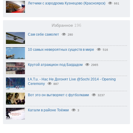
Летчики с аэродрома Кузнецово (Красноярск)
661
Избранное
196
Сам себе самолет
280
10 самых невероятных существ в мире
516
Крутой атракцион под Багдадом
2965
t.A.T.u. - Нас Не Догонят Live @Sochi 2014 - Opening
Ceremony
887
Вот это он вытворяет с футболками
3237
Катали в районе Тоёжки
3