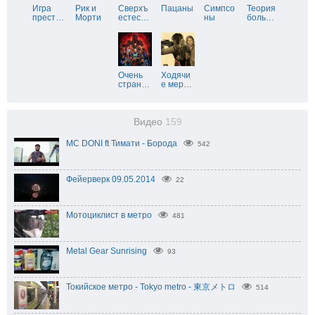
Игра
Рик и
Сверхъ
Пацаны
Симпсо
Теория
прест
…
Морти
естес
…
ны
боль
…
Очень
Ходячи
стран
…
е мер
…
Видео
159
МС DONI ft Тимати - Борода
542
Фейерверк 09.05.2014
22
Мотоциклист в метро
481
Metal Gear Sunrising
93
Токийское метро - Tokyo metro - 東京メトロ
514