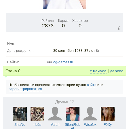
Рейтинг
Карма
Характер
2873
0
0
Имя:
День рождения:
30 сентября 1988, 37 лет
Сайты:
og-games.ru
Стена
0
с начала
|
дерево
Чтобы писать и оценивать комментарии нужно
войти
или
зарегистрироваться
Друзья
22
ShaNo
Чейз
Valah
SilentReb
Wisefox
F0Xy
el