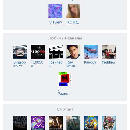
ViTview
KOTR1
Любимые каналы
Видеор
+10050
Трейлер
Ray
Канобу
freddiew
егист
…
0
ы
Willia
…
▪
Радио
…
Смотрит