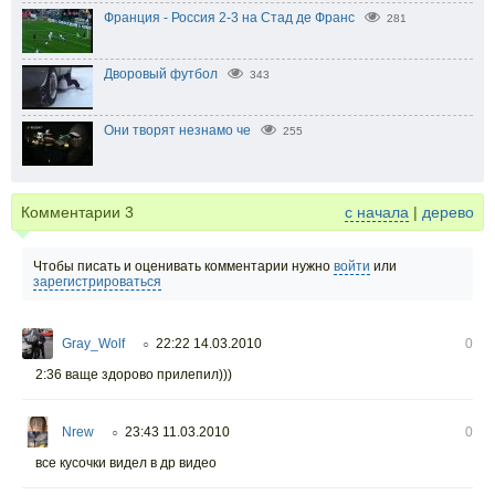
Франция - Россия 2-3 на Стад де Франс
281
Дворовый футбол
343
Они творят незнамо че
255
Комментарии
3
с начала
|
дерево
Чтобы писать и оценивать комментарии нужно
войти
или
зарегистрироваться
Gray_Wolf
22:22 14.03.2010
0
○
2:36 ваще здорово прилепил)))
Nrew
23:43 11.03.2010
0
○
все кусочки видел в др видео