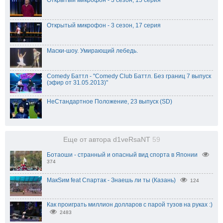
Открытый микрофон - 3 сезон, 15 серия
Открытый микрофон - 3 сезон, 17 серия
Маски-шоу. Умирающий лебедь.
Comedy Баттл - "Comedy Club Баттл. Без границ 7 выпуск
(эфир от 31.05.2013)"
НеСтандартное Положение, 23 выпуск (SD)
Еще от автора d1veRsaNT
59
Ботаоши - странный и опасный вид спорта в Японии
374
МакSим feat Спартак - Знаешь ли ты (Казань)
124
Как проиграть миллион долларов с парой тузов на руках :)
2483