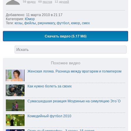
59
видео
69
постов
12
друзей
Добавлено: 11 марта 2010 в 21:17
Категория:
Юмор
Теги:
козы
,
фейлы
,
ржунимагу
,
футбол
,
юмор
,
смех
Скачать видео (5.17 Мб)
Похожее видео
Женская логика. Разница между вратарем и голкипером
Как нужно болеть за своих
Сумасшедшая реакция Моуринью на симуляцию Это`О
Комедийный футбол 2010