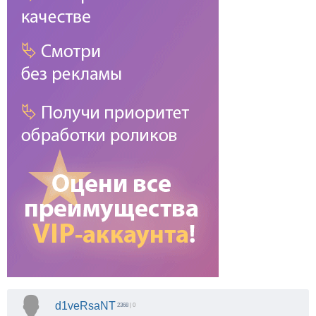
d1veRsaNT
2368
| 0