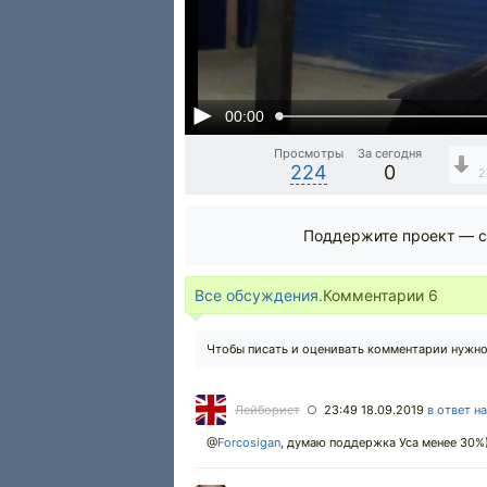
00:00
Просмотры
За сегодня
224
0
2
Поддержите проект — с
Все обсуждения.
Комментарии
6
Чтобы писать и оценивать комментарии нужн
Лейборист
23:49 18.09.2019
в ответ н
○
@
Forcosigan
,
думаю поддержка Уса менее 30%) 