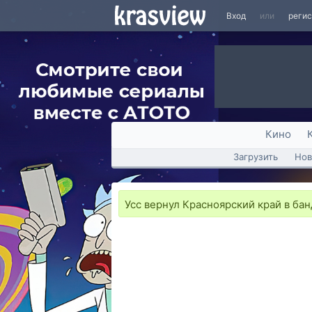
Вход
или
реги
Кино
Загрузить
Нов
Усс вернул Красноярский край в ба