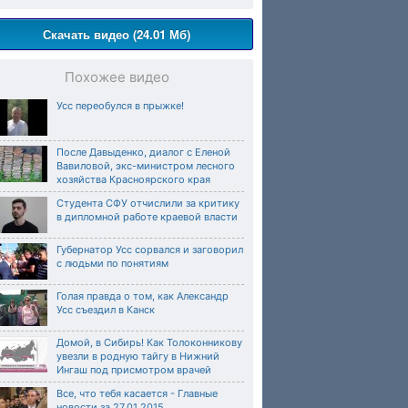
Скачать видео (24.01 Мб)
Похожее видео
Усс переобулся в прыжке!
После Давыденко, диалог с Еленой
Вавиловой, экс-министром лесного
хозяйства Красноярского края
Студента СФУ отчислили за критику
в дипломной работе краевой власти
Губернатор Усс сорвался и заговорил
с людьми по понятиям
Голая правда о том, как Александр
Усс съездил в Канск
Домой, в Сибирь! Как Толоконникову
увезли в родную тайгу в Нижний
Ингаш под присмотром врачей
Все, что тебя касается - Главные
новости за 27.01.2015