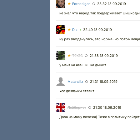
★
Forcosigan
23:32 18.09.2019
○
не знал что народ так поддерживает шишкодыма.
★
Diz
22:49 18.09.2019
•
ну раз звезданулась, это норма- но потом веща
★
T0X1C
21:38 18.09.2019
○
у меня на нее шишка дымит
Matanaliz
21:31 18.09.2019
○
Усс дизлайки ставит
Лейборист
21:30 18.09.2019
○
Доча на маму похожа) Тоже в политику пойдет 