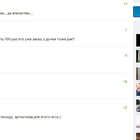
+1
.. да впечатлен....
0
ть 100 раз это уже заказ, у дочки тоже рак?
-1
+6
+2
походу, артистизм для этого есть.)