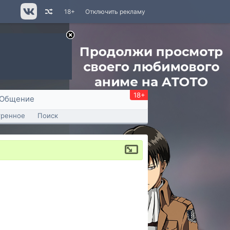
18+
Отключить рекламу
18+
Общение
тренное
Поиск