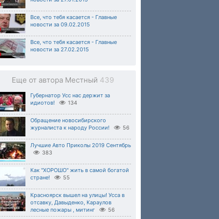
Все, что тебя касается - Главные
новости за 09.02.2015
Все, что тебя касается - Главные
новости за 27.02.2015
Еще от автора Местный
439
Губернатор Усс нас держит за
идиотов!
134
Обращение новосибирского
журналиста к народу России!
56
Лучшие Авто Приколы 2019 Сентябрь
383
Как "ХОРОШО" жить в самой богатой
стране!
55
Красноярск вышел на улицы! Усса в
отсавку, Давыденко, Караулов
лесные пожары , митинг
56