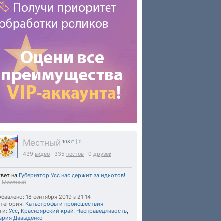
Местный
10871
| 0
439
видео
335
постов
0
друзей
твет на
Губернатор Усс нас держит за идиотов!
т
Местный
бавлено: 18 сентября 2019 в 21:14
тегория:
Катастрофы и происшествия
ги:
Усс
,
Красноярский край
,
Несправедливость
,
ария Давыденко