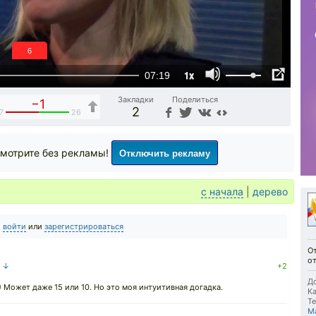
5
1x
07:19
Закладки
Поделиться
−1
2
7
26
Отключить рекламу
мотрите без рекламы!
с начала
|
дерево
о
войти
или
зарегистрироваться
О
о
а ↓
+2
До
Может даже 15 или 10. Но это моя интуитивная догадка.
Ка
Те
М