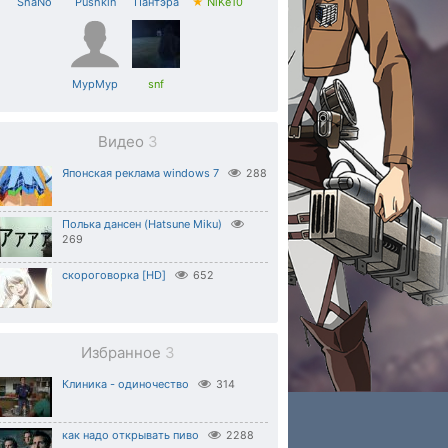
ShaNo
Pushkin
Пантэра
★
NiKe10
MypMyp
snf
Видео
3
Японская реклама windows 7
288
Полька дансен (Hatsune Miku)
269
скороговорка [HD]
652
Избранное
3
Клиника - одиночество
314
как надо открывать пиво
2288