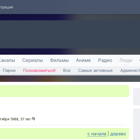
страция
Каналы
Сериалы
Фильмы
Аниме
Радио
Люди
Парни
Познакомиться!
Все
Самые активные
Админист
тября 1988, 37 лет
с начала
|
дерево