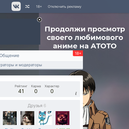
18+
Отключить рекламу
18+
Общение
раторы и модераторы
Рейтинг
Карма
Характер
41
0
0
Друзья
6