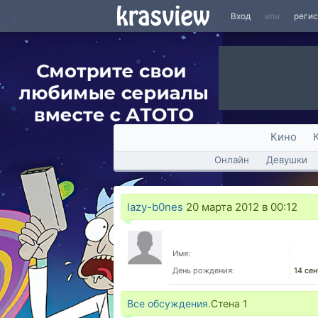
Вход
или
реги
Кино
Онлайн
Девушки
lazy-b0nes
20 марта 2012 в 00:12
Имя:
День рождения:
14 сен
Все обсуждения.
Стена
1