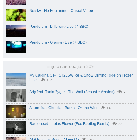
Netsky - No Beginning - Official Video
Pendulum - Different (Live @ BBC)
Pendulum - Granite (Live @ BBC)
Еще от автора jam
309
My Caldina GT-T ST215W Ice & Snow Drifting Ride on Frozen
Lake
134
Arty feat. Tania Zygar - The Wall (Acoustic Version)
26
Allure feat. Christian Burns - On the Wire
14
Radiohead - Lotus Flower (Eco Bootleg Remix)
22
ATB feat. JanSoon - Move On
160