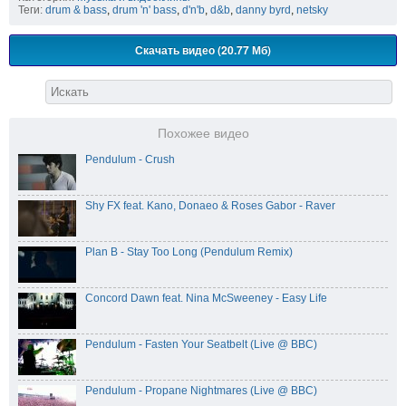
Теги:
drum & bass
,
drum 'n' bass
,
d'n'b
,
d&b
,
danny byrd
,
netsky
Скачать видео (20.77 Мб)
Похожее видео
Pendulum - Crush
Shy FX feat. Kano, Donaeo & Roses Gabor - Raver
Plan B - Stay Too Long (Pendulum Remix)
Concord Dawn feat. Nina McSweeney - Easy Life
Pendulum - Fasten Your Seatbelt (Live @ BBC)
Pendulum - Propane Nightmares (Live @ BBC)