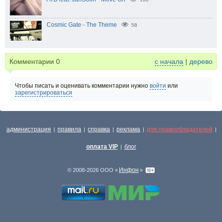
Cosmic Gate - The Theme
58
Комментарии
0
с начала
|
дерево
Чтобы писать и оценивать комментарии нужно
войти
или
зарегистрироваться
администрация
правила
справка
реклама
для правообладателей
|
|
|
|
|
оплата VIP
блог
|
Инфон
© 2008-2026 ООО «
»