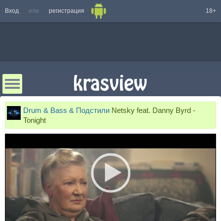
Вход
или
регистрация
18+
Drum & Bass & Подстили
Netsky feat. Danny Byrd -
Tonight