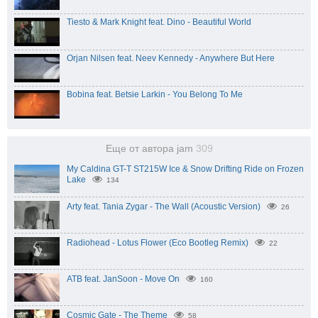
Tiеsto & Mark Knight feat. Dino - Beautiful World
Orjan Nilsen feat. Neev Kennedy - Anywhere But Here
Bobina feat. Betsie Larkin - You Belong To Me
Еще от автора jam
309
My Caldina GT-T ST215W Ice & Snow Drifting Ride on Frozen
Lake
134
Arty feat. Tania Zygar - The Wall (Acoustic Version)
26
Radiohead - Lotus Flower (Eco Bootleg Remix)
22
ATB feat. JanSoon - Move On
160
Cosmic Gate - The Theme
58