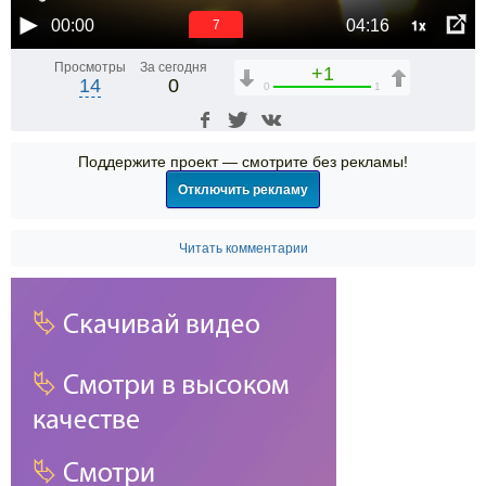
1x
00:00
04:16
6
Просмотры
За сегодня
+1
14
0
0
1
Поддержите проект — смотрите без рекламы!
Отключить рекламу
Читать комментарии