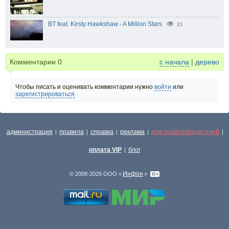
BT feat. Kirsty Hawkshaw - A Million Stars
21
Комментарии
0
с начала
|
дерево
Чтобы писать и оценивать комментарии нужно
войти
или
зарегистрироваться
администрация
правила
справка
реклама
для правообладателей
|
|
|
|
|
оплата VIP
блог
|
Инфон
© 2008-2026 ООО «
»