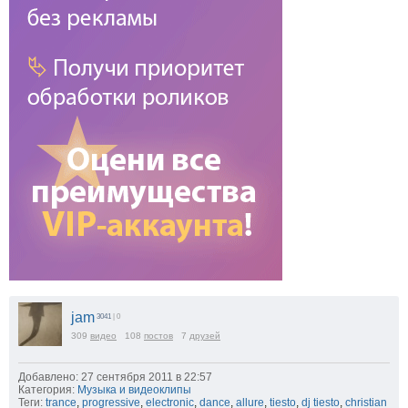
jam
3041
| 0
309
видео
108
постов
7
друзей
Добавлено: 27 сентября 2011 в 22:57
Категория:
Музыка и видеоклипы
Теги:
trance
,
progressive
,
electronic
,
dance
,
allure
,
tiesto
,
dj tiesto
,
christian