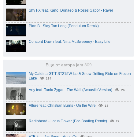
Shy FX feat. Kano, Donaeo & Roses Gabor - Raver
Plan B - Stay Too Long (Pendulum Remix)
Concord Dawn feat. Nina McSweeney - Easy Life
Еще от автора jam
309
My Caldina GT-T ST215W Ice & Snow Drifting Ride on Frozen
Lake
134
Arty feat. Tania Zygar - The Wall (Acoustic Version)
26
Allure feat. Christian Burns - On the Wire
14
Radiohead - Lotus Flower (Eco Bootleg Remix)
22
ATB feat. JanSoon - Move On
160