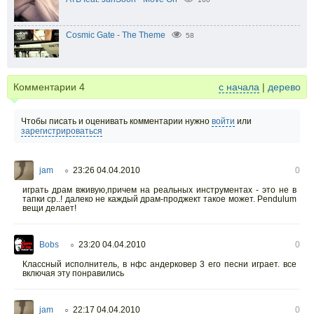
Cosmic Gate - The Theme
58
Комментарии
4
с начала
|
дерево
Чтобы писать и оценивать комментарии нужно
войти
или
зарегистрироваться
jam
23:26 04.04.2010
0
○
играть драм вживую,причем на реальных инструментах - это не в
тапки ср..! далеко не каждый драм-проджект такое может. Pendulum
вещи делает!
Bobs
23:20 04.04.2010
0
○
Классный исполнитель, в нфс андерковер 3 его песни играет. все
включая эту понравились
jam
22:17 04.04.2010
0
○