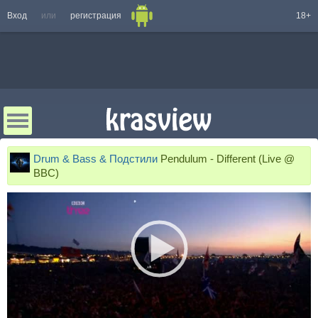
Вход
или
регистрация
18+
Drum & Bass & Подстили
Pendulum - Different (Live @
BBC)