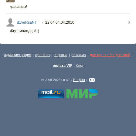
красавцы!
d1veRsaNT
22:04 04.04.2010
0
○
Жгут, молодцы! :)
администрация
правила
справка
реклама
для правообладателей
|
|
|
|
|
оплата VIP
блог
|
Инфон
© 2008-2026 ООО «
»