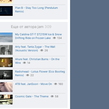
Plan B - Stay Too Long (Pendulum
Remix)
Еще от автора jam
309
My Caldina GT-T ST215W Ice & Snow
Drifting Ride on Frozen Lake
134
Arty feat. Tania Zygar - The Wall
(Acoustic Version)
26
Allure feat. Christian Burns - On the
Wire
14
Radiohead - Lotus Flower (Eco Bootleg
Remix)
22
ATB feat. JanSoon - Move On
160
Cosmic Gate - The Theme
58