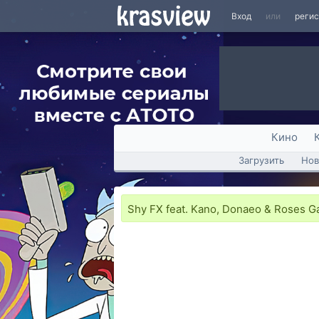
Вход
или
реги
Кино
Загрузить
Нов
Shy FX feat. Kano, Donaeo & Roses G