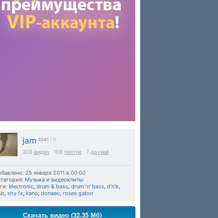
jam
3041
| 0
309
видео
108
постов
7
друзей
бавлено: 25 января 2011 в 00:00
тегория:
Музыка и видеоклипы
ги:
electronic
,
drum & bass
,
drum 'n' bass
,
d'n'b
,
&b
,
shy fx
,
kano
,
donaeo
,
roses gabor
Скачать видео (32.35 Мб)