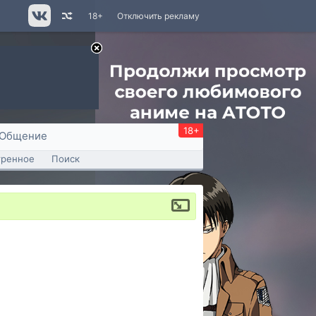
18+
Отключить рекламу
18+
Общение
тренное
Поиск