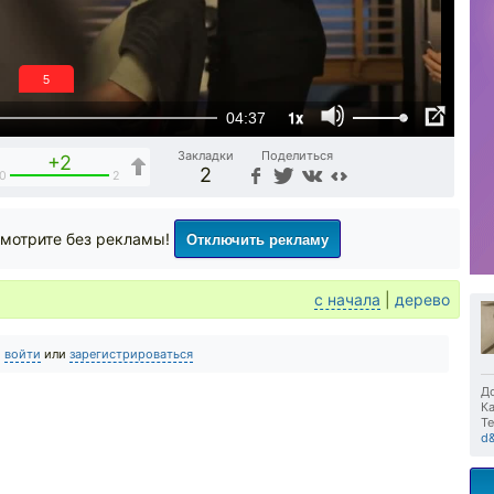
4
1x
04:37
Закладки
Поделиться
+2
2
0
2
Отключить рекламу
мотрите без рекламы!
с начала
|
дерево
о
войти
или
зарегистрироваться
До
Ка
Те
d