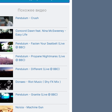
Похожее видео
Pendulum - Crush
Concord Dawn feat. Nina McSweeney -
Easy Life
Pendulum - Fasten Your Seatbelt (Live
@ BBC)
Pendulum - Propane Nightmares (Live
@ BBC)
Pendulum - Different (Live @ BBC)
Donaeo - Riot Music ( Shy FX Mix )
Pendulum - Granite (Live @ BBC)
Noisia - Machine Gun