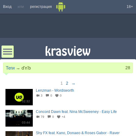
Вход
или
регистрация
18+
Теги
→
d'n'b
28
1
2
→
Lenzman - Wordsworth
3
0
0
02:32
Concord Dawn feat. Nina McSweeney - Easy Life
79
0
+4
03:44
Shy FX feat. Kano, Donaeo & Roses Gabor - Raver