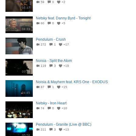
59
0
+2
04:37
Netsky feat. Danny Byrd - Tonight
60
0
+5
04:33
Pendulum - Crush
272
1
+17
03:46
Noisia - Split the Atom
119
3
+19
03:35
Noisia & Mayhem feat. KRS One - EXODUS
87
1
+15
04:45
Netsky - Iron Heart
74
0
+10
05:09
Pendulum - Granite (Live @ BBC)
211
3
+13
05:24