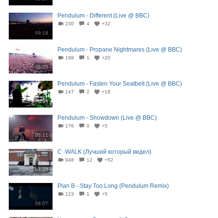
Pendulum - Different (Live @ BBC)
230
4
+32
09:18
Pendulum - Propane Nightmares (Live @ BBC)
198
1
+20
06:03
Pendulum - Fasten Your Seatbelt (Live @ BBC)
147
2
+18
06:54
Pendulum - Showdown (Live @ BBC)
176
0
+5
05:21
C -WALK (Лучший который видел)
948
12
+52
01:39
Plan B - Stay Too Long (Pendulum Remix)
123
1
+5
04:07