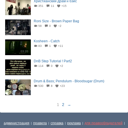
Христианский драм н бэйс
351
11
+15
02:43
Roni Size - Brown Paper Bag
58
0
−2
04:08
Kosheen - Catch
83
1
+11
03:20
DnB Step Tutorial ! Part2
114
0
+2
06:11
Drum & Bass; Pendulum - Bloodsugar (Drum)
530
8
+23
05:25
1
2
→
администрация
правила
справка
реклама
для правообладателей
|
|
|
|
|