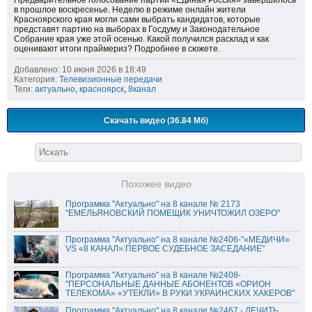
Предварительное голосование партии «Единая Россия» завершилось
в прошлое воскресенье. Неделю в режиме онлайн жители
Красноярского края могли сами выбрать кандидатов, которые
представят партию на выборах в Госдуму и Законодательное
Собрание края уже этой осенью. Какой получился расклад и как
оценивают итоги праймериз? Подробнее в сюжете.
Добавлено: 10 июня 2026 в 18:49
Категория:
Телевизионные передачи
Теги:
актуально
,
красноярск
,
8канал
Скачать видео (36.84 Мб)
Похожее видео
Программа "Актуально" на 8 канале № 2173
"ЕМЕЛЬЯНОВСКИЙ ПОМЕЩИК УНИЧТОЖИЛ ОЗЕРО"
Программа "Актуально" на 8 канале №2406-"«МЕДИЧИ»
VS «8 КАНАЛ»:ПЕРВОЕ СУДЕБНОЕ ЗАСЕДАНИЕ"
Программа "Актуально" на 8 канале №2408-
"ПЕРСОНАЛЬНЫЕ ДАННЫЕ АБОНЕНТОВ «ОРИОН
ТЕЛЕКОМА» «УТЕКЛИ» В РУКИ УКРАИНСКИХ ХАКЕРОВ"
Программа "Актуально" на 8 канале №2467 - ЛЕЧИТЬ,