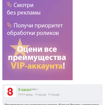
8 канал
9100
| 0
15225
видео
19
постов
15
друзей