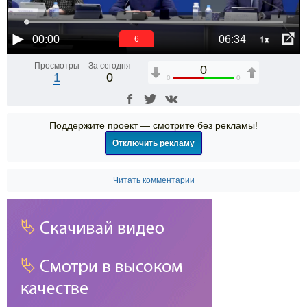
1x
00:00
06:34
6
Просмотры
За сегодня
0
1
0
0
0
Поддержите проект — смотрите без рекламы!
Отключить рекламу
Читать комментарии