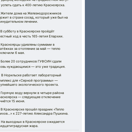
 успеть сдать к 400-летию Красноярска.
 Жители дома на Железнодорожников
ржит в страхе сосед, который уже был на
ринудительном лечении.
 В субботу в Красноярске пройдёт
естный ход в честь 165-летия Епархии.
 Красноярцы удивлены суммами в
атёжках за отопление за май — тепло
ключили 6 мая.
 Более 20 сотрудников ГУФСИН сдали
ровь нуждающимся — это уже традиция.
 В Норильске работает лабораторный
омплекс для «Серной программы» —
рупнейшего экологического проекта.
 Горячую воду вернули в четыре района
расноярска — следующее отключение
чнётся 15 июня.
 В Красноярске прошёл праздник «Тепло
тихов…» к 227-летию Александра Пушкина.
️ На выходных в Красноярске ожидается
ридцатиградусная жара.