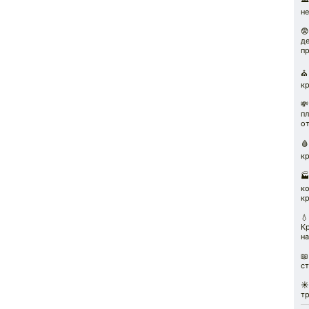
не

де
п
⛪️
кр

пл
от

к

к
к
💧
К
на
📖
с
☀
т