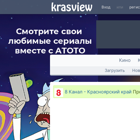
Вход
или
реги
Кино
Загрузить
Нов
8 Канал - Красноярский край
Про