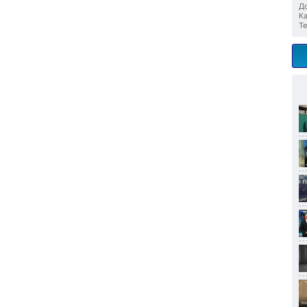
До
Ка
Те