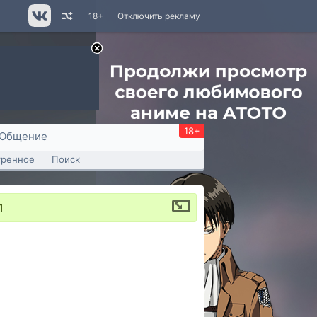
18+
Отключить рекламу
18+
Общение
тренное
Поиск
1