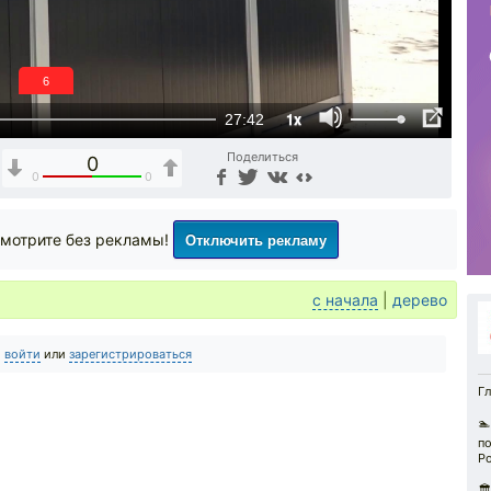
6
1x
27:42
Поделиться
0
0
0
Отключить рекламу
мотрите без рекламы!
с начала
|
дерево
о
войти
или
зарегистрироваться
Гл
🏊
по
Р
