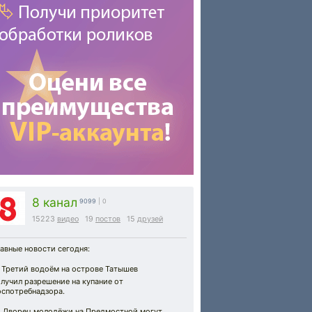
8 канал
9099
| 0
15223
видео
19
постов
15
друзей
авные новости сегодня:
 Третий водоём на острове Татышев
лучил разрешение на купание от
оспотребнадзора.
 Дворец молодёжи на Предмостной могут