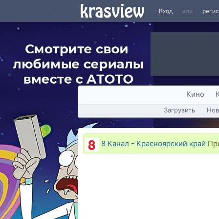
Вход
или
реги
Кино
Загрузить
Нов
8 Канал - Красноярский край
Про