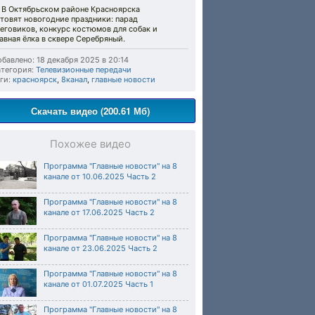
 В Октябрьском районе Красноярска
товят новогодние праздники: парад
еговиков, конкурс костюмов для собак и
авная ёлка в сквере Серебряный.
бавлено: 18 декабря 2025 в 20:14
тегория:
Телевизионные передачи
ги:
красноярск
,
8канал
,
главные новости
Скачать видео (200.61 Мб)
Похожее видео
Программа "Главные новости" на 8
канале от 10.06.2025 Часть 2
Программа "Главные новости" на 8
канале от 17.06.2025 Часть 2
Программа "Главные новости" на 8
канале от 23.06.2025 Часть 2
Программа "Главные новости" на 8
канале от 01.07.2025 Часть 1
Программа "Главные новости" на 8