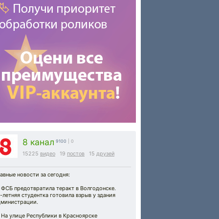
8 канал
9100
| 0
15225
видео
19
постов
15
друзей
авные новости за сегодня:
 ФСБ предотвратила теракт в Волгодонске.
-летняя студентка готовила взрыв у здания
дминистрации.
 На улице Республики в Красноярске