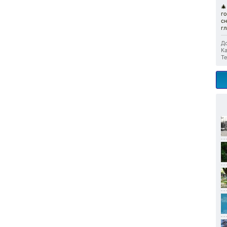

го
сн
гл
До
Ка
Те