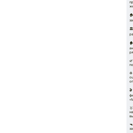
п
ж

з
🏛
р
🏚
а
р

п
♻
о
о
🎬
ф
«

н
вы

за