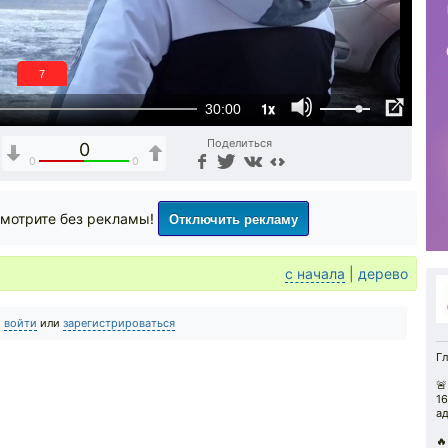
6
1x
30:00
Поделиться
0
0
0
Отключить рекламу
мотрите без рекламы!
с начала
|
дерево
о
войти
или
зарегистрироваться
Гл
🚨
16
а
🔥