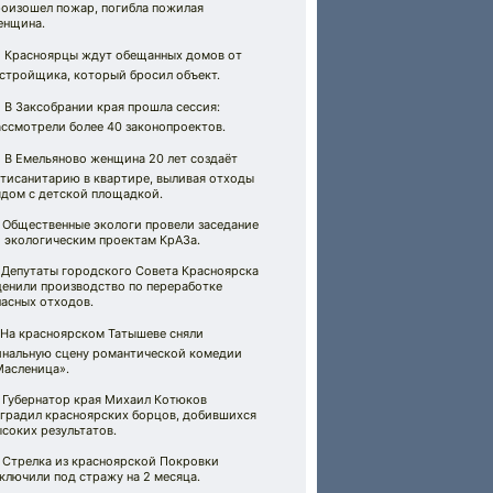
роизошел пожар, погибла пожилая
енщина.
 Красноярцы ждут обещанных домов от
астройщика, который бросил объект.
 В Заксобрании края прошла сессия:
ассмотрели более 40 законопроектов.
 В Емельяново женщина 20 лет создаёт
нтисанитарию в квартире, выливая отходы
ядом с детской площадкой.
 Общественные экологи провели заседание
о экологическим проектам КрАЗа.
️ Депутаты городского Совета Красноярска
ценили производство по переработке
пасных отходов.
 На красноярском Татышеве сняли
инальную сцену романтической комедии
Масленица».
 Губернатор края Михаил Котюков
аградил красноярских борцов, добившихся
соких результатов.
 Стрелка из красноярской Покровки
ключили под стражу на 2 месяца.