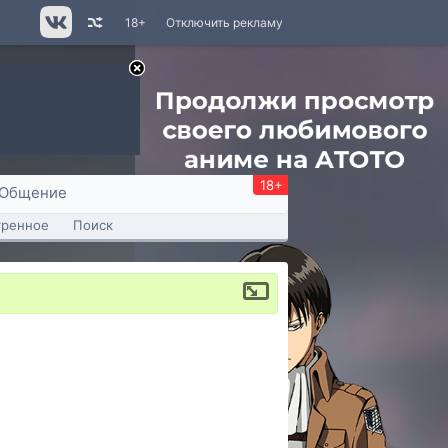
18+
Отключить рекламу
18+
Общение
тренное
Поиск
1