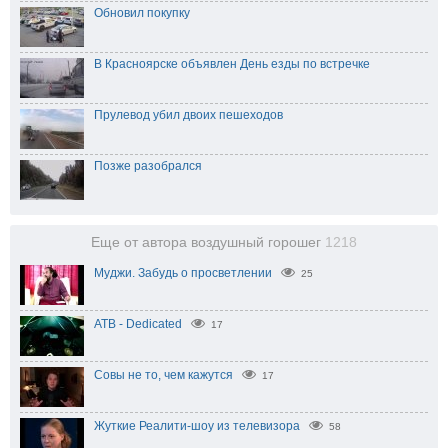
Обновил покупку
В Красноярске объявлен День езды по встречке
Прулевод убил двоих пешеходов
Позже разобрался
Еще от автора воздушный горошег
1218
Муджи. Забудь о просветлении
25
ATB - Dedicated
17
Совы не то, чем кажутся
17
Жуткие Реалити-шоу из телевизора
58