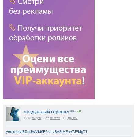
воздушный горошег
6424
|
+18
1218
видео
865
постов
10
друзей
youtu.be/fR5ecIWVM6E?si=vBV8rHE-wTJFMgT1