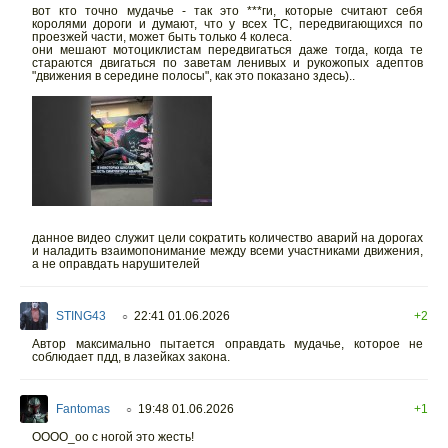
вот кто точно мудачье - так это ***ги, которые считают себя
королями дороги и думают, что у всех ТС, передвигающихся по
проезжей части, может быть только 4 колеса.
они мешают мотоциклистам передвигаться даже тогда, когда те
стараются двигаться по заветам ленивых и рукожопых адептов
"движения в середине полосы", как это показано здесь)..
данное видео служит цели сократить количество аварий на дорогах
и наладить взаимопонимание между всеми участниками движения,
а не оправдать нарушителей
STING43
22:41 01.06.2026
+2
○
Автор максимально пытается оправдать мудачье, которое не
соблюдает пдд, в лазейках закона.
Fantomas
19:48 01.06.2026
+1
○
ОООО_оо с ногой это жесть!