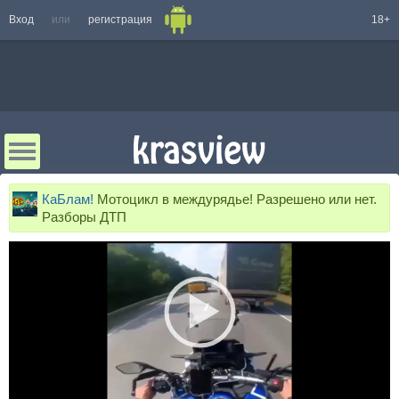
Вход
или
регистрация
18+
КаБлам!
Мотоцикл в междурядье! Разрешено или нет.
Разборы ДТП