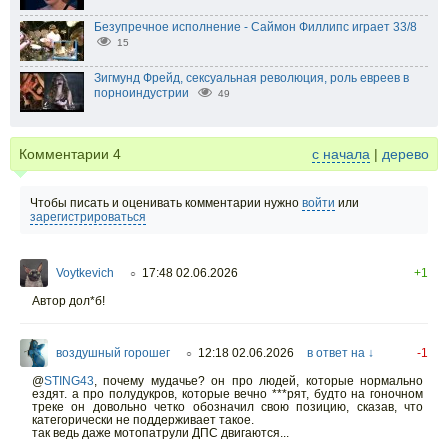
Безупречное исполнение - Саймон Филлипс играет 33/8
15
Зигмунд Фрейд, сексуальная революция, роль евреев в
порноиндустрии
49
Комментарии
4
с начала
|
дерево
Чтобы писать и оценивать комментарии нужно
войти
или
зарегистрироваться
Voytkevich
17:48 02.06.2026
+1
○
Автор дол*б!
воздушный горошег
12:18 02.06.2026
в ответ на ↓
-1
○
@
STING43
,
почему мудачье? он про людей, которые нормально
ездят. а про полудукров, которые вечно ***рят, будто на гоночном
треке он довольно четко обозначил свою позицию, сказав, что
категорически не поддерживает такое.
так ведь даже мотопатрули ДПС двигаются...