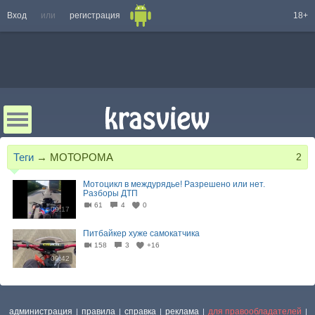
Вход
или
регистрация
18+
Теги
→
МОТОРОМА
2
Мотоцикл в междурядье! Разрешено или нет.
Разборы ДТП
61
4
0
09:17
Питбайкер хуже самокатчика
158
3
+16
09:42
администрация
правила
справка
реклама
для правообладателей
|
|
|
|
|