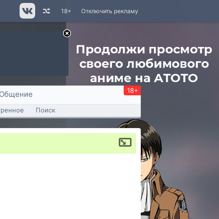
18+
Отключить рекламу
18+
Общение
тренное
Поиск