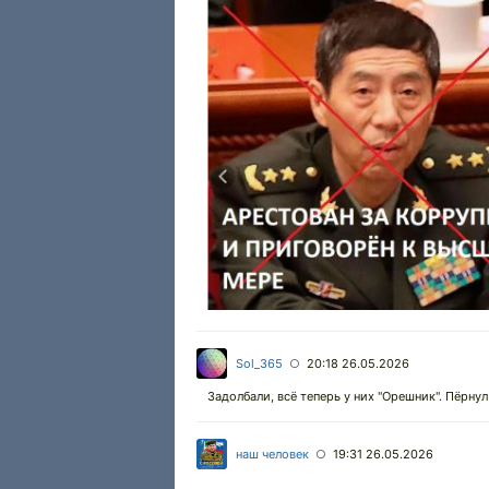
Sol_365
20:18 26.05.2026
○
Задолбали, всё теперь у них "Орешник". Пёрнул 
наш человек
19:31 26.05.2026
○