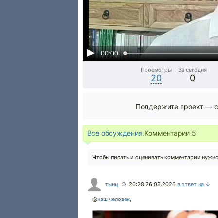
00:00
Просмотры
За сегодня
20
0
Поддержите проект — с
Все обсуждения.
Комментарии
5
Чтобы писать и оценивать комментарии нужн
тынц
20:28 26.05.2026
в ответ на ↓
○
@
наш человек
,