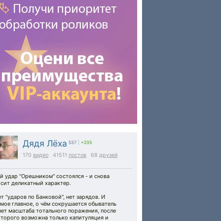
Дядя Лёха
537
|
+235
170
видео
41511
постов
68
друзей
й удар "Орешником" состоялся - и снова
сит деликатный характер.
т "ударов по Банковой", нет зарядов. И
мое главное, о чём сокрушается обыватель
нет масштаба тотального поражения, после
оторого возможна только капитуляция и