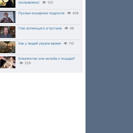
(исправлено)
120
Пухлые-кошарики подросла
406
Глас вопиющего в пустыне
48
Как у людей украли время
110
Блаженство или мольба о пощаде?
229