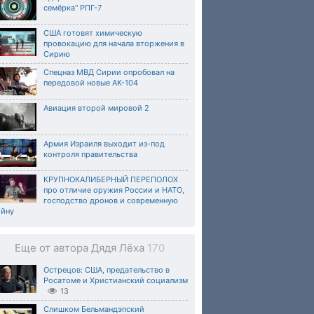
семёрка" РПГ-7
США готовят химическую
провокацию для начала вторжения в
Сирию
Спецназ МВД Сирии опробовал на
передовой новые АК-104
Авиация второй мировой 2
Армия Израиля выходит из-под
контроля правительства
КРУПНОКАЛИБЕРНЫЙ ПЕРЕПОЛОХ
про отличие оружия России и НАТО,
господство дронов и современную
ойну
Еще от автора Дядя Лёха
170
Острецов: США, предательство в
Росатоме и Христианский социализм
13
Слишком Бельмандэпский