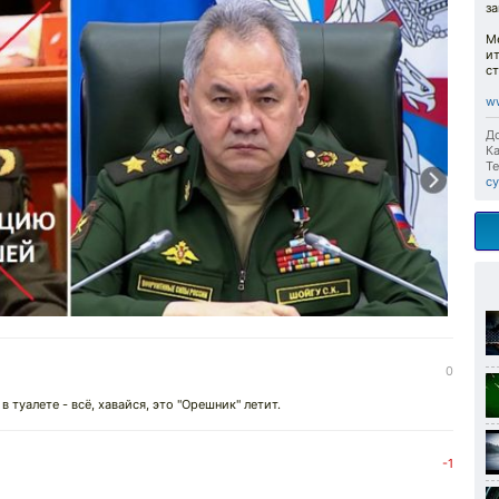
за
М
ит
с
w
До
Ка
Те
с
0
в туалете - всё, хавайся, это "Орешник" летит.
-1