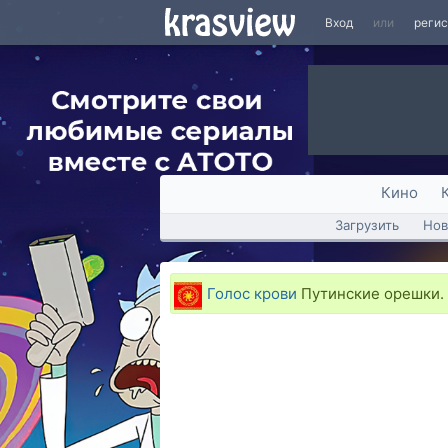
Вход
или
реги
Кино
Загрузить
Нов
Голос крови
Путинские орешки.