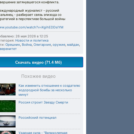
вершение затянувшегося конфликта.
еждународный журналист - русский
альянец - разбирает связь эпизода со
тратегией в перспективе большой войны
ww.youtube.com/watch?v=XgihEDDsIYM
бавлено: 26 мая 2026 в 12:25
тегория:
Новости и политика
ги:
Орешник
,
Война
,
Олигархия
,
оружие
,
майдан
,
уверенитет
Скачать видео (71.4 Мб)
Похожее видео
Как изменить отношение к создателю
водородной бомбы за несколько
минут
Россия строит Звезду Смерти
Российский потенциал
Ударная сила - "Великолепная