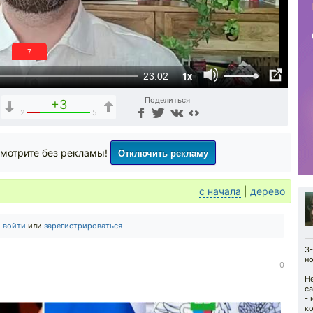
6
1x
23:02
Поделиться
+3
2
5
Отключить рекламу
мотрите без рекламы!
с начала
|
дерево
о
войти
или
зарегистрироваться
З-
но
0
Не
са
- 
к