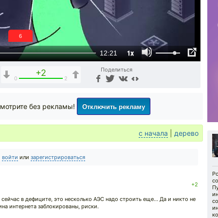
5
1x
12:21
Поделиться
+2
0
2
Отключить рекламу
мотрите без рекламы!
с начала
|
дерево
о
войти
или
зарегистрироваться
Р
с
+2
Пу
и
 сейчас в дефиците, это несколько АЭС надо строить еще... Да и никто не
со
ина интернета заблокированы, риски.
ин
к