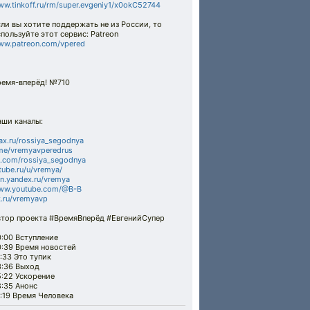
w.tinkoff.ru/rm/super.evgeniy1/x0okC52744
ли вы хотите поддержать не из России, то
пользуйте этот сервис: Patreon
ww.patreon.com/vpered
ремя-вперёд! №710
аши каналы:
x.ru/rossiya_segodnya
me/vremyavperedrus
.com/rossiya_segodnya
tube.ru/u/vremya/
n.yandex.ru/vremya
ww.youtube.com/@B-B
.ru/vremyavp
втор проекта #ВремяВперёд #ЕвгенийСупер
:00 Вступление
0:39 Время новостей
:33 Это тупик
3:36 Выход
5:22 Ускорение
:35 Анонс
:19 Время Человека