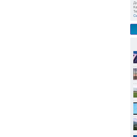
До
Ка
Те
С