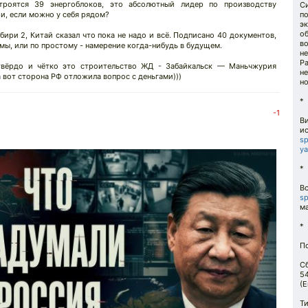
роятся 39 энергоблоков, это абсолютный лидер по производству
Си
и, если можно у себя рядом?
по
эк
об
бири 2, Китай сказал что пока не надо и всё. Подписано 40 документов,
в
умы, или по простому - намерение когда-нибудь в будущем.
не
Ра
 твёрдо и чётко это строительство ЖД - Забайкальск — Маньчжурия
н
а вот сторона РФ отложила вопрос с деньгами)))
но
*
-1
В
и
sp
ya
*
Вс
sp
ма
*
П
Сб
5
(Е
Т