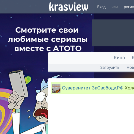
Вход
или
реги
Кино
Загрузить
Нов
Суверенитет ЗаСвободу.РФ
Холо