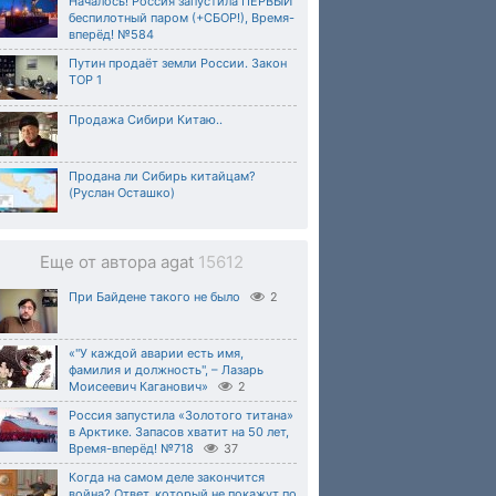
Началось! Россия запустила ПЕРВЫЙ
беспилотный паром (+СБОР!), Время-
вперёд! №584
Путин продаёт земли России. Закон
ТОР 1
Продажа Сибири Китаю..
Продана ли Сибирь китайцам?
(Руслан Осташко)
Еще от автора agat
15612
При Байдене такого не было
2
«"У каждой аварии есть имя,
фамилия и должность", – Лазарь
Моисеевич Каганович»
2
Россия запустила «Золотого титана»
в Арктике. Запасов хватит на 50 лет,
Время-вперёд! №718
37
Когда на самом деле закончится
война? Ответ, который не покажут по