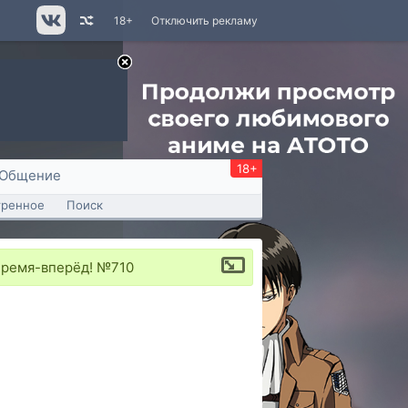
18+
Отключить рекламу
18+
Общение
тренное
Поиск
Время-вперёд! №710