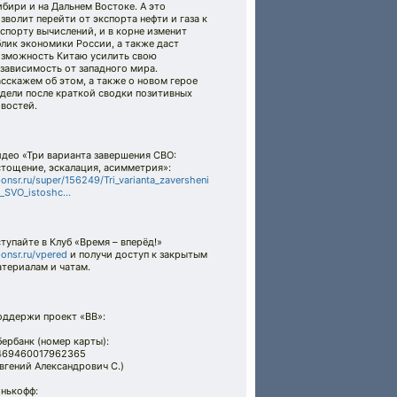
бири и на Дальнем Востоке. А это
зволит перейти от экспорта нефти и газа к
спорту вычислений, и в корне изменит
лик экономики России, а также даст
озможность Китаю усилить свою
зависимость от западного мира.
сскажем об этом, а также о новом герое
едели после краткой сводки позитивных
востей.
идео «Три варианта завершения СВО:
стощение, эскалация, асимметрия»:
onsr.ru/super/156249/Tri_varianta_zaversheni
_SVO_istoshc...
тупайте в Клуб «Время – вперёд!»
onsr.ru/vpered
и получи доступ к закрытым
териалам и чатам.
оддержи проект «ВВ»:
ербанк (номер карты):
469460017962365
вгений Александрович С.)
инькофф: