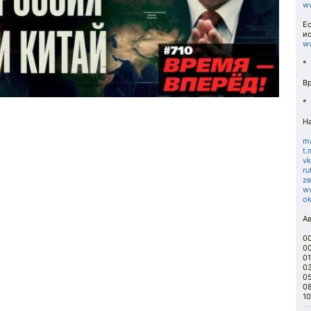
ww
Ес
ис
w
*
В
*
Н
ma
t.
vk
ru
ze
w
ok
А
00
0
01
0
0
08
10