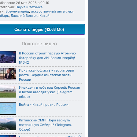
бавлено: 26 мая 2026 в 09:19
тегория:
Наука и техника
ги:
Время-вперёд
,
искусственный интеллект
,
ибирь
,
Дальний Восток
,
Китай
Скачать видео (42.63 Мб)
Похожее видео
В России строят первую Атомную
батарейку для ИИ, Время-вперёд!
№642
Иркутская область - территория
роста. Сердце азиатской части
России
Инцидент в небе над Кореей: Россия
и Китай наводят ужас (Telegram.
обзор)
Война - Китай против России
Китайские СМИ: Пора вернуть
потерянную Сибирь? (Telegram.
Обзор)