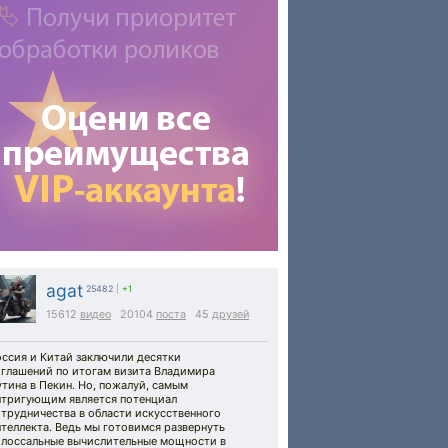
agat
25482
|
+1
15612
видео
20104
поста
45
друзей
оссия и Китай заключили десятки
оглашений по итогам визита Владимира
тина в Пекин. Но, пожалуй, самым
нтригующим является потенциал
трудничества в области искусственного
теллекта. Ведь мы готовимся развернуть
олоссальные вычислительные мощности в