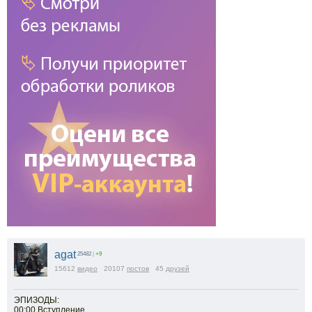
agat
25482
|
+9
15612
видео
20107
постов
45
друзей
ЭПИЗОДЫ:
00:00 Вступление.