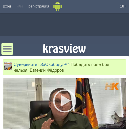
Вход
или
регистрация
18+
Суверенитет ЗаСвободу.РФ
Победить поле боя
нельзя. Евгений Фёдоров