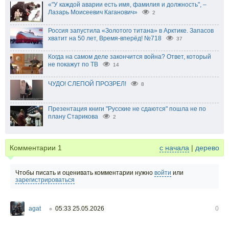
«"У каждой аварии есть имя, фамилия и должность", –
Лазарь Моисеевич Каганович»
2
Россия запустила «Золотого титана» в Арктике. Запасов
хватит на 50 лет, Время-вперёд! №718
37
Когда на самом деле закончится война? Ответ, который
не покажут по ТВ
14
ЧУДО! СЛЕПОЙ ПРОЗРЕЛ!
8
Презентация книги "Русские не сдаются" пошла не по
плану Старикова
2
Комментарии
1
с начала
|
дерево
Чтобы писать и оценивать комментарии нужно
войти
или
зарегистрироваться
agat
05:33 25.05.2026
0
○