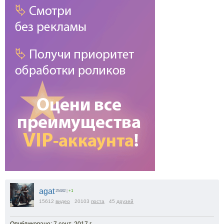
agat
25482
|
+1
15612
видео
20103
поста
45
друзей