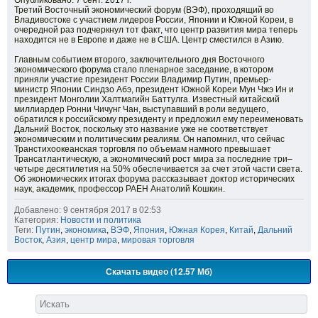
Опубликовано: 7 сент. 2017 г.
Третий Восточный экономический форум (ВЭФ), проходящий во
Владивостоке с участием лидеров России, Японии и Южной Кореи, в
очередной раз подчеркнул тот факт, что центр развития мира теперь
находится не в Европе и даже не в США. Центр сместился в Азию.
Главным событием второго, заключительного дня Восточного
экономического форума стало пленарное заседание, в котором
приняли участие президент России Владимир Путин, премьер-
министр Японии Синдзо Абэ, президент Южной Кореи Мун Чжэ Ин и
президент Монголии Халтмагийн Баттулга. Известный китайский
миллиардер Ронни Чичунг Чан, выступавший в роли ведущего,
обратился к российскому президенту и предложил ему переименовать
Дальний Восток, поскольку это название уже не соответствует
экономическим и политическим реалиям. Он напомнил, что сейчас
Транстихоокеанская торговля по объемам намного превышает
Трансатлантическую, а экономический рост мира за последние три–
четыре десятилетия на 50% обеспечивается за счет этой части света.
Об экономических итогах форума рассказывает доктор исторических
наук, академик, профессор РАЕН Анатолий Кошкин.
Добавлено: 9 сентября 2017 в 02:53
Категория:
Новости и политика
Теги:
Путин
,
экономика
,
ВЭФ
,
Япония
,
Южная Корея
,
Китай
,
Дальний
Восток
,
Азия
,
центр мира
,
мировая торговля
Скачать видео (12.57 Мб)