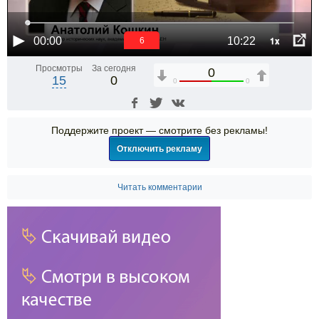
1x
00:00
10:22
6
Просмотры
За сегодня
0
15
0
0
0
Поддержите проект — смотрите без рекламы!
Отключить рекламу
Читать комментарии