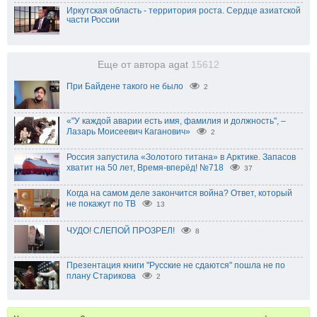
Иркутская область - территория роста. Сердце азиатской
части России
Еще от автора agat
15612
При Байдене такого не было
2
«"У каждой аварии есть имя, фамилия и должность", –
Лазарь Моисеевич Каганович»
2
Россия запустила «Золотого титана» в Арктике. Запасов
хватит на 50 лет, Время-вперёд! №718
37
Когда на самом деле закончится война? Ответ, который
не покажут по ТВ
13
ЧУДО! СЛЕПОЙ ПРОЗРЕЛ!
8
Презентация книги "Русские не сдаются" пошла не по
плану Старикова
2