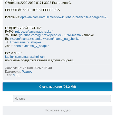
Сбербанк 2202 2032 8171 3323 Екатерина С.
ЕВРОПЕЙСКАЯ ШКОЛА ГЕББЕЛЬСА
Источник:
epravda.com.ua/rus/interview/kuleba-o-zashchite-energetiki-k...
ПОДПИСЫВАЙТЕСЬ НА:
РуТуб:
rutube.ru/u/mamavshapke/
YouTube:
youtube.com/@
href='/people/63576'>mama
.v.shapke
Вк:
vk.com/mama.v.shapke
vk.com/mama_na_shpilke
ТГ:
t.me/mama_v_shapke
Дзен:
dzen.ru/mama_v_shapke
Все о МВШ:
taplink.cc/mama.na.shpilkah
по ссылке поддержка канала и другие соцсети.
Добавлено: 25 мая 2026 в 05:40
Категория:
Разное
Теги:
МВШ
Скачать видео (26.2 Мб)
Похожее видео