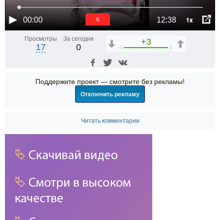
1x
00:00
12:38
6
Просмотры
За сегодня
+3
17
0
0
3
Поддержите проект — смотрите без рекламы!
Отключить рекламу
Читать комментарии