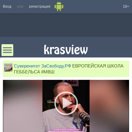
Вход
или
регистрация
18+
Суверенитет ЗаСвободу.РФ
ЕВРОПЕЙСКАЯ ШКОЛА
ГЕББЕЛЬСА #МВШ