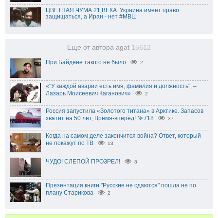
ЦВЕТНАЯ ЧУМА 21 ВЕКА: Украина имеет право
защищаться, а Иран - нет #МВШ
Еще от автора agat
15612
При Байдене такого не было
2
«"У каждой аварии есть имя, фамилия и должность", –
Лазарь Моисеевич Каганович»
2
Россия запустила «Золотого титана» в Арктике. Запасов
хватит на 50 лет, Время-вперёд! №718
37
Когда на самом деле закончится война? Ответ, который
не покажут по ТВ
13
ЧУДО! СЛЕПОЙ ПРОЗРЕЛ!
8
Презентация книги "Русские не сдаются" пошла не по
плану Старикова
2