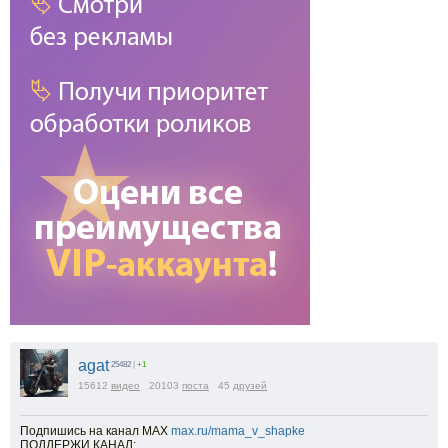
agat
25482
|
+1
15612
видео
20103
поста
45
друзей
Подпишись на канал МАХ
max.ru/mama_v_shapke
ПОДДЕРЖИ КАНАЛ: