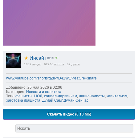
★
Инсайт
11643
|
+67
1859
видео
62746
постов
62
друга
www.youtube.com/shorts/gZu-ftD42WE?feature=share
Добавлено: 25 мая 2026 в 02:06
Категория:
Новости и политика
Теги:
фашисты
,
НОД
,
социал-дарвинизм
,
националисты
,
капитализм
,
заготовка фашиста
,
Думай Сам/ Думай Сейчас
Скачать видео (6.13 Мб)