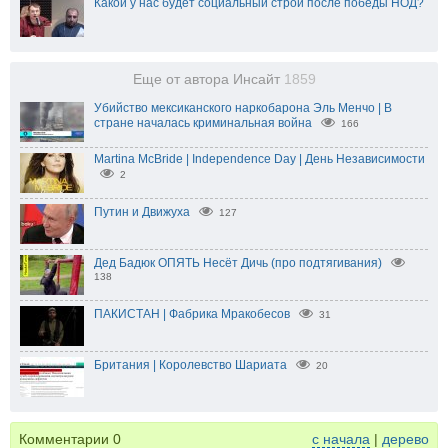
Какой у нас будет социальный строй после победы НОД?
Еще от автора Инсайт
1859
Убийство мексиканского наркобарона Эль Менчо | В
стране началась криминальная война
166
Martina McBride | Independence Day | День Независимости
2
Путин и Движуха
127
Дед Бадюк ОПЯТЬ Несёт Дичь (про подтягивания)
138
ПАКИСТАН | Фабрика Мракобесов
31
Британия | Королевство Шариата
20
Комментарии
0
с начала
|
дерево