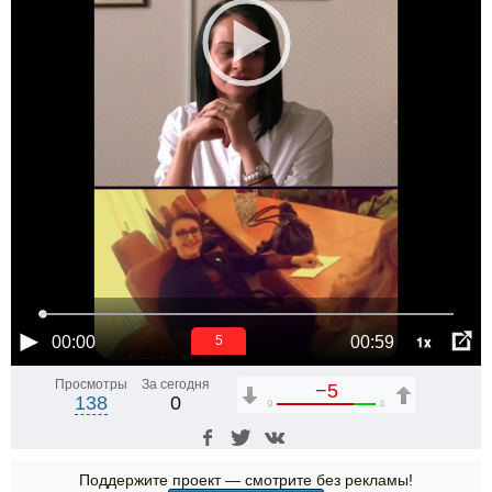
1x
00:00
00:59
4
Просмотры
За сегодня
−5
138
0
9
4
Поддержите проект — смотрите без рекламы!