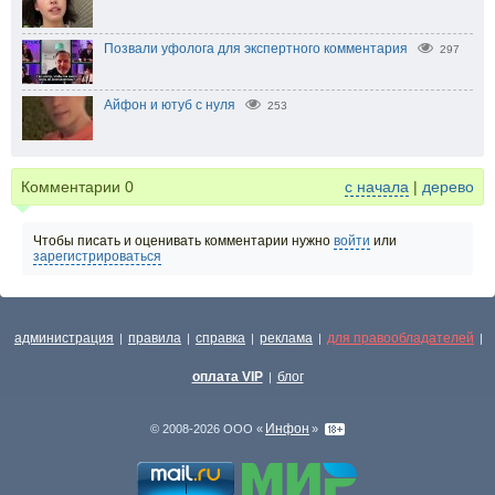
Позвали уфолога для экспертного комментария
297
Айфон и ютуб с нуля
253
Комментарии
0
с начала
|
дерево
Чтобы писать и оценивать комментарии нужно
войти
или
зарегистрироваться
администрация
правила
справка
реклама
для правообладателей
|
|
|
|
|
оплата VIP
блог
|
Инфон
© 2008-2026 ООО «
»