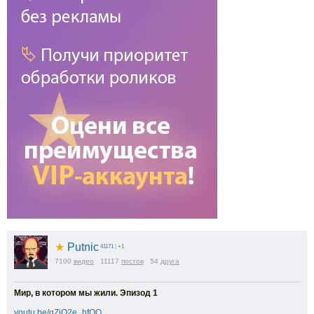
★
Putnic
41171
|
+1
7100
видео
11117
постов
54
друга
Мир, в котором мы жили. Эпизод 1
youtu.be/qZiQ2e_hfOQ