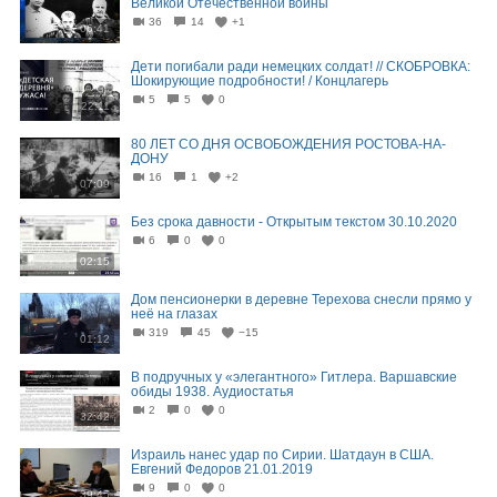
Великой Отечественной войны
36
14
+1
06:41
Дети погибали ради немецких солдат! // СКОБРОВКА:
Шокирующие подробности! / Концлагерь
5
5
0
22:11
80 ЛЕТ СО ДНЯ ОСВОБОЖДЕНИЯ РОСТОВА-НА-
ДОНУ
16
1
+2
07:09
Без срока давности - Открытым текстом 30.10.2020
6
0
0
02:15
Дом пенсионерки в деревне Терехова снесли прямо у
неё на глазах
319
45
−15
01:12
В подручных у «элегантного» Гитлера. Варшавские
обиды 1938. Аудиостатья
2
0
0
32:42
Израиль нанес удар по Сирии. Шатдаун в США.
Евгений Федоров 21.01.2019
9
0
0
39:45