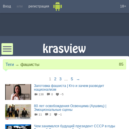
Вход
или
регистрация
18+
Теги
→
фашисты
85
1
2
3
...
5
→
Заготовка фашиста | Кто и зачем разводит
национализм
138
0
−5
00:59
80 лет освобождения Освенцима (Аушвиц) |
Эмоциональные сцены
11
2
−1
05:04
Чем занимался будущий президент СССР в годы