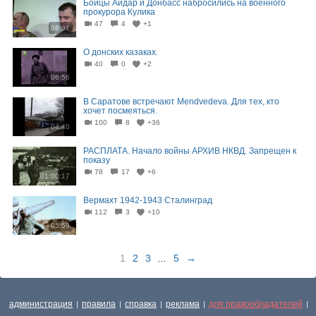
Бойцы Айдар и Донбасс набросились на военного
прокурора Кулика
47
4
+1
08:31
О донских казаках.
40
0
+2
06:56
В Саратове встречают Mendvedeva. Для тех, кто
хочет посмеяться.
100
8
+36
04:40
РАСПЛАТА. Начало войны АРХИВ НКВД. Запрещен к
показу
78
17
+6
01:00:17
Вермахт 1942-1943 Сталинград
112
3
+10
05:59
1
2
3
...
5
→
администрация
правила
справка
реклама
для правообладателей
|
|
|
|
|