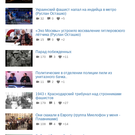
Украинский фашист напал на индийца в метро
(Руслан Осташко)
32
0
+5
04:34
«Эхо Москвы» устроило восхваление гитлеровского
лётчика (Руслан Осташко)
15
0
+2
04:47
Парад побежденных
170
3
+11
02:46
Политические в отделении полиции пили из
унитазного бачка..
11
2
+1
02:25
1943 г. Краснодарский трибунал над стронниками
фашистов
179
1
+27
02:38
Они скакали в Европу (группа Миелофон у меня -
Плавниками)
108
4
+14
05:01