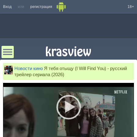
Вход
или
регистрация
18+
Новости кино
Я тебя отыщу (I Will Find You) - русский
трейлер сериала (2026)