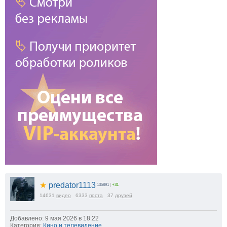
★
predator1113
135891
|
+31
14631
видео
6333
поста
37
друзей
Добавлено: 9 мая 2026 в 18:22
Категория:
Кино и телевидение