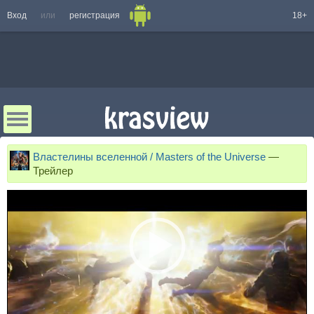
Вход
или
регистрация
18+
Властелины вселенной / Masters of the Universe
—
Трейлер