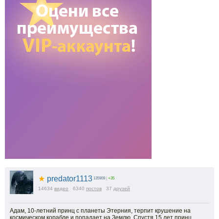
★
predator1113
135909
|
+35
14634
видео
6340
постов
37
друзей
Адам, 10-летний принц с планеты Этерния, терпит крушение на
космическом корабле и попадает на Землю. Спустя 15 лет принц