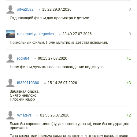
alfya2582
15:22 29.07.2026
0
○
Отдыхающий фильм,для просмотра с детьми.
romanovilyaolegovich
23:49 27.07.2026
0
○
Прикольный фильм. Прям мультик из детства вспомнил.
rocki84
00:15 27.07.2026
+1
○
Норм фильм,музыкальное сопровождение подтянуло
t9320110380
15:14 26.07.2026
+3
○
Забавная сказка.
Снято неплохо.
Плоский юмор
Whatevs
01:53 26.07.2026
+2
○
Было бы хорошее кино (ну, для своего уровня), если бы не дурацкое
ерничанье.
Типа создатели фильма сами стесняются, что сказку рассказывают,