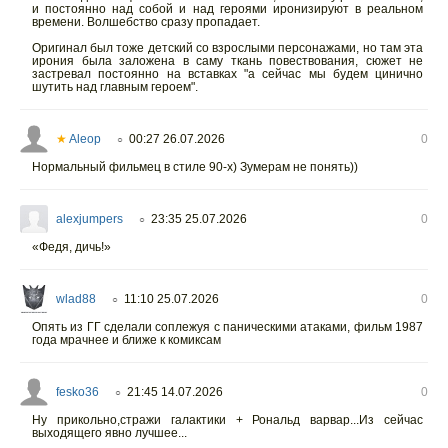
и постоянно над собой и над героями иронизируют в реальном
времени. Волшебство сразу пропадает.
Оригинал был тоже детский со взрослыми персонажами, но там эта
ирония была заложена в саму ткань повествования, сюжет не
застревал постоянно на вставках "а сейчас мы будем цинично
шутить над главным героем".
★
Aleop
00:27 26.07.2026
0
○
Нормальный фильмец в стиле 90-х) Зумерам не понять))
alexjumpers
23:35 25.07.2026
0
○
«Федя, дичь!»
wlad88
11:10 25.07.2026
0
○
Опять из ГГ сделали соплежуя с паническими атаками, фильм 1987
года мрачнее и ближе к комиксам
fesko36
21:45 14.07.2026
0
○
Ну прикольно,стражи галактики + Рональд варвар...Из сейчас
выходящего явно лучшее...