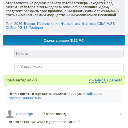
отправляется на родную планету, которая теперь находится под
гнётом Скелетора. Чтобы одолеть опасного противника, Адаму
предстоит раскрыть своё прошлое, объединить силы с союзниками и
стать Хи-Меном - самым могущественным человеком во Вселенной.
Теги:
2026
,
Боевик
,
Приключения
,
Фантастика
,
Фэнтези
,
США
,
WEB-
DLRip
,
PG-13
,
Трейлер
Скачать видео (8.62 Мб)
Комментарии
48
с начала
|
дерево
Чтобы писать и оценивать комментарии нужно
войти
или
зарегистрироваться
zonadisign
17 часов назад
0
○
что за тетка с мечом в сцене после титров?