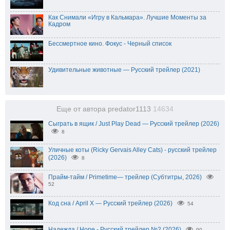
Как Снимали «Игру в Кальмара». Лучшие Моменты за
Кадром
Бессмертное кино. Фокус - Черный список
Удивительные животные — Русский трейлер (2021)
Еще от автора predator1113
14634
Сыграть в ящик / Just Play Dead — Русский трейлер (2026)
8
Уличные коты (Ricky Gervais Alley Cats) - русский трейлер
(2026)
8
Прайм-тайм / Primetime— трейлер (Субтитры, 2026)
52
Код сна / April X — Русский трейлер (2026)
54
Надежда / Hope - Русский трейлер №2 (2026)
90