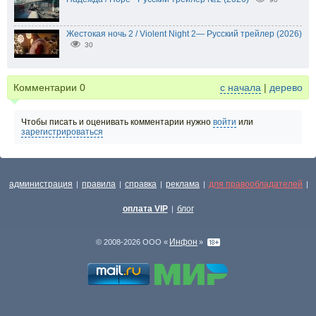
Жестокая ночь 2 / Violent Night 2— Русский трейлер (2026)
30
Комментарии
0
с начала
|
дерево
Чтобы писать и оценивать комментарии нужно
войти
или
зарегистрироваться
администрация
правила
справка
реклама
для правообладателей
|
|
|
|
|
оплата VIP
блог
|
Инфон
© 2008-2026 ООО «
»