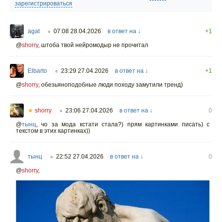
зарегистрироваться
agat
07:08 28.04.2026
в ответ на ↓
+1
○
@
shorry
,
штоба твой нейромодыр не прочитал
Elbarto
23:29 27.04.2026
в ответ на ↓
+1
○
@
shorry
,
обезьяноподобные люди походу замутили тренд)
★
shorry
23:06 27.04.2026
в ответ на ↓
0
○
@
тынц
,
чо за мода кстати стала?) прям картинками писать) с
текстом в этих картинках))
тынц
22:52 27.04.2026
в ответ на ↓
0
○
@
shorry
,