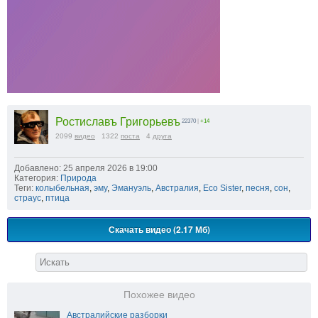
Ростиславъ Григорьевъ
22370
|
+14
2099
видео
1322
поста
4
друга
Добавлено: 25 апреля 2026 в 19:00
Категория:
Природа
Теги:
колыбельная
,
эму
,
Эмануэль
,
Австралия
,
Eco Sister
,
песня
,
сон
,
страус
,
птица
Скачать видео (2.17 Мб)
Похожее видео
Австралийские разборки