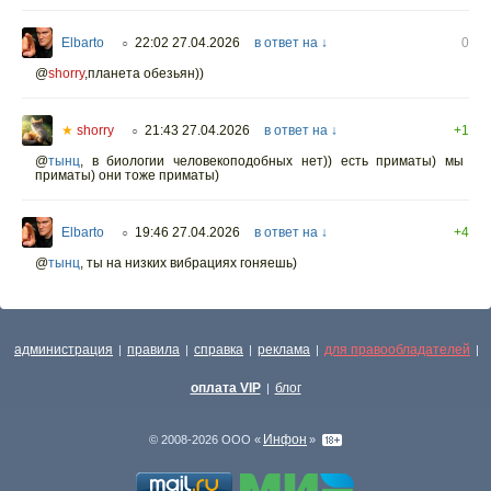
Elbarto
22:02 27.04.2026
в ответ на ↓
0
○
@
shorry
,планета обезьян))
★
shorry
21:43 27.04.2026
в ответ на ↓
+1
○
@
тынц
,
в биологии человекоподобных нет)) есть приматы) мы
приматы) они тоже приматы)
Elbarto
19:46 27.04.2026
в ответ на ↓
+4
○
@
тынц
,
ты на низких вибрациях гоняешь)
администрация
правила
справка
реклама
для правообладателей
|
|
|
|
|
оплата VIP
блог
|
Инфон
© 2008-2026 ООО «
»