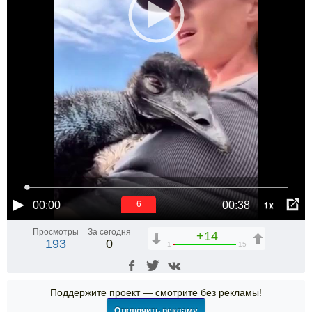
1x
00:00
00:38
6
Просмотры
За сегодня
+14
193
0
1
15
Поддержите проект — смотрите без рекламы!
Отключить рекламу