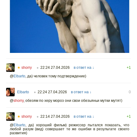
★
shorry
22:24 27.04.2026
в ответ на ↓
+1
○
@
Elbarto
,
да) человек тому подтверждение)
Elbarto
22:24 27.04.2026
в ответ на ↓
0
○
@
shorry
,
обезям по херу мороз они свои обезьяньи мутки мутят)
★
shorry
22:14 27.04.2026
в ответ на ↓
+1
○
@
Elbarto
,
да) хороший фильм) режиссер пытался показать, что
любой разум (вид) совершает те же ошибки в результате своего
развития)