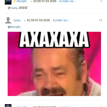
★
Инсайт
02:00 07.03.2026
в ответ на ↓
0
○
@
тынц
,
🤣🤣🤣
тынц
01:59 07.03.2026
в ответ на ↓
+1
○
@
Инсайт
,