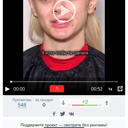
1x
00:00
00:52
5
Просмотры
За сегодня
+2
548
0
17
19
Поддержите проект — смотрите без рекламы!