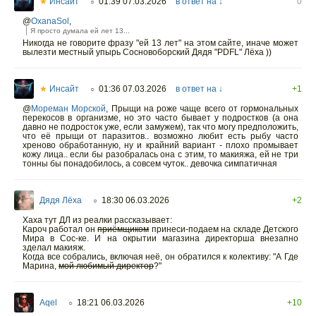
★
Инсайт
01:39 07.03.2026
в ответ на ↓
0
○
@
OxanaSol
,
Я просто думала ей лет 13...
Никогда не говорите фразу "ей 13 лет" на этом сайте, иначе может
вылезти местный упырь Сосновоборский Дядя "PDFL" Лёха ))
★
Инсайт
01:36 07.03.2026
в ответ на ↓
+1
○
@
Мореман Морской
,
Прыщи на роже чаще всего от гормональных
перекосов в организме, но это часто бывает у подростков (а она
давно не подросток уже, если замужем), так что могу предположить,
что её прыщи от паразитов.. возможно любит есть рыбу часто
хреново обработанную, ну и крайний вариант - плохо промывает
кожу лица.. если бы разобралась она с этим, то макияжа, ей не три
тонны бы понадобилось, а совсем чуток.. девочка симпатичная
Дядя Лёха
18:30 06.03.2026
+2
○
Хаха тут ДЛ из реалки рассказывает:
Кароч работал он
приёмщиком
принеси-подаем на складе Детского
Мира в Сос-ке. И на окрытии магазина директорша внезапно
зделал макияж.
Когда все собрались, включая неё, он обратился к колективу: "А Где
Марина,
мой любимый директор
?"
Aqel
18:21 06.03.2026
+10
○