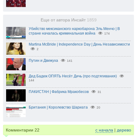
Еще от автора Инсайт
1859
Убийство мексиканского наркобарона Эль Менчо | В
стране началась криминальная война
174
Martina McBride | Independence Day | День Независимости
2
Путин и Движуха
141
Дед Бадюк ОПЯТЬ Несёт Дичь (про подтягивания)
144
ПАКИСТАН | Фабрика Мракобесов
31
Британия | Королевство Шариата
20
Комментарии
22
с начала
|
дерево