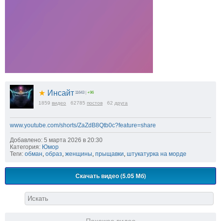
★
Инсайт
11643
|
+96
1859
видео
62785
постов
62
друга
www.youtube.com/shorts/ZaZdB8Qtb0c?feature=share
Добавлено: 5 марта 2026 в 20:30
Категория:
Юмор
Теги:
обман
,
образ
,
женщины
,
прыщавки
,
штукатурка на морде
Скачать видео (5.05 Мб)