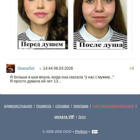
OxanaSol
14:44 06.03.2026
+3
○
Я больше в шок впала, когда она сказала "у нас с мужем..."
Я просто думала ей лет 13...
администрация
правила
справка
реклама
для правообладателей
|
|
|
|
|
оплата VIP
блог
|
Инфон
© 2008-2026 ООО «
»