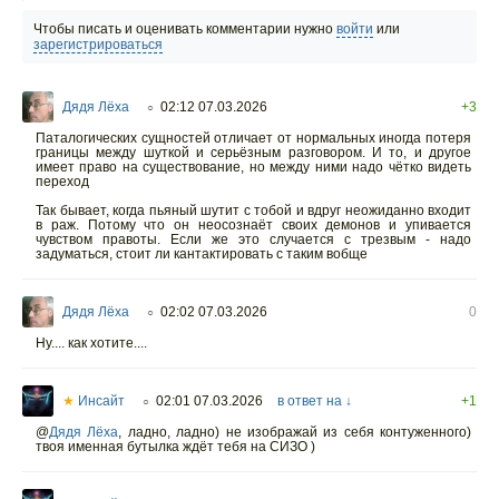
Чтобы писать и оценивать комментарии нужно
войти
или
зарегистрироваться
Дядя Лёха
02:12 07.03.2026
+3
○
Паталогических сущностей отличает от нормальных иногда потеря
границы между шуткой и серьёзным разговором. И то, и другое
имеет право на существование, но между ними надо чётко видеть
переход
Так бывает, когда пьяный шутит с тобой и вдруг неожиданно входит
в раж. Потому что он неосознаёт своих демонов и упивается
чувством правоты. Если же это случается с трезвым - надо
задуматься, стоит ли кантактировать с таким вобще
Дядя Лёха
02:02 07.03.2026
0
○
Ну.... как хотите....
★
Инсайт
02:01 07.03.2026
в ответ на ↓
+1
○
@
Дядя Лёха
,
ладно, ладно) не изображай из себя контуженного)
твоя именная бутылка ждёт тебя на СИЗО )