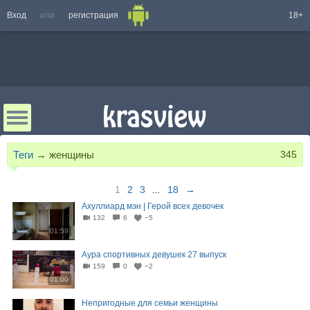
Вход
или
регистрация
18+
Теги
→
женщины
345
1
2
3
...
18
→
Ахуллиард мэн | Герой всех девочек
132
6
−5
01:59
Аура спортивных девушек 27 выпуск
159
0
−2
01:00
Непригодные для семьи женщины