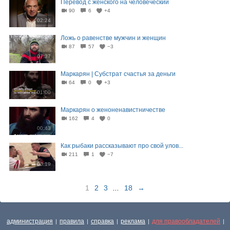
Перевод с женского на человеческий
90
6
+4
02:24
Ложь о равенстве мужчин и женщин
87
57
−3
07:37
Маркарян | Субстрат счастья за деньги
64
0
+3
01:00
Маркарян о женоненавистничестве
162
4
0
00:43
Как рыбаки рассказывают про свой улов...
211
1
−7
00:19
1
2
3
...
18
→
администрация
правила
справка
реклама
для правообладателей
|
|
|
|
|