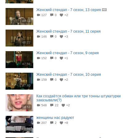
Женский стендап - 7 сезон, 13 серия
127
0
+2
48:13
Женский стендап - 7 сезон, 11 серия
146
0
+3
48:22
Женский стендап - 7 сезон, 9 серия
152
0
+1
47:52
Женский стендап - 7 сезон, 10 серия
159
0
+2
47:40
Как создаётся обман или три тонны штукатурки
заказывали(?)
548
22
+2
00:52
женщины нас радуют
207
2
+8
00:55