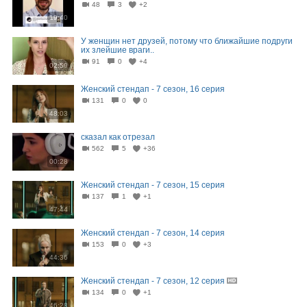
48
3
+2
19:40
У женщин нет друзей, потому что ближайшие подруги
их злейшие враги..
91
0
+4
02:59
Женский стендап - 7 сезон, 16 серия
131
0
0
48:03
сказал как отрезал
562
5
+36
00:28
Женский стендап - 7 сезон, 15 серия
137
1
+1
47:44
Женский стендап - 7 сезон, 14 серия
153
0
+3
44:36
Женский стендап - 7 сезон, 12 серия
134
0
+1
46:28