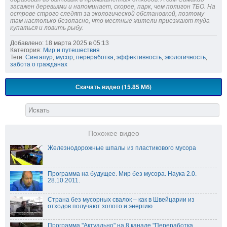
засажен деревьями и напоминает, скорее, парк, чем полигон ТБО. На
острове строго следят за экологической обстановкой, поэтому
там настолько безопасно, что местные жители приезжают туда
купаться и ловить рыбу.
Добавлено: 18 марта 2025 в 05:13
Категория:
Мир и путешествия
Теги:
Сингапур
,
мусор
,
переработка
,
эффективность
,
экологичность
,
забота о гражданах
Скачать видео (15.85 Мб)
Похожее видео
Железнодорожные шпалы из пластикового мусора
Программа на будущее. Мир без мусора. Наука 2.0.
28.10.2011.
Страна без мусорных свалок – как в Швейцарии из
отходов получают золото и энергию
Программа "Актуально" на 8 канале "Переработка