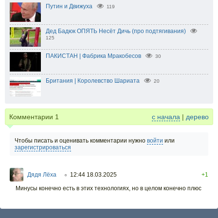
Путин и Движуха
119
Дед Бадюк ОПЯТЬ Несёт Дичь (про подтягивания)
125
ПАКИСТАН | Фабрика Мракобесов
30
Британия | Королевство Шариата
20
Комментарии
1
с начала
|
дерево
Чтобы писать и оценивать комментарии нужно
войти
или
зарегистрироваться
Дядя Лёха
12:44 18.03.2025
+1
○
Минусы конечно есть в этих технологиях, но в целом конечно плюс