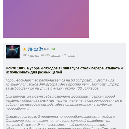
★
Инсайт
11641
|
+63
1859
видео
62735
постов
62
друга
Почти 100% мусора и отходов в Сингапуре стали перерабатывать и
использовать для разных целей
Город-государство располагается на 63 островах, и места для
крупных полигонов для мусора здесь просто нет. Поэтому штраф
за выброшенную на улице бумажку около 400 долларов.
Сингапурцы не могут себе позволить мусорить, поэтому город
является одним из самых чистых на планете, а отсортированные и
собранные твёрдые отходы здесь отправляются на глубокую
переработку.
Оставшиеся всего 2 процента неперерабатываемых отходов в
Сингапуре располагают на полигоне, который находится на
острове Симакао. Этот искусственный остров полностью
образован из бытовых и промышленных отходов. А сам Симакао