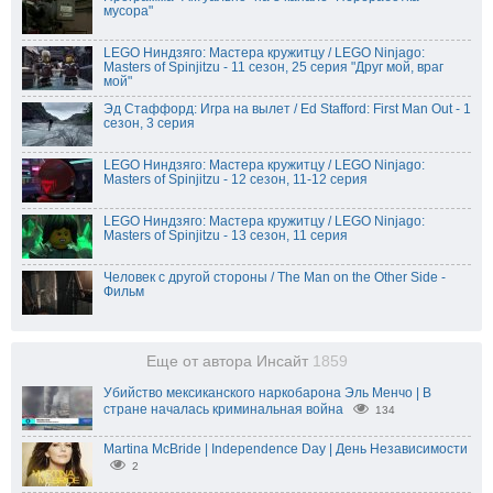
мусора"
LEGO Ниндзяго: Мастера кружитцу / LEGO Ninjago:
Masters of Spinjitzu - 11 сезон, 25 серия "Друг мой, враг
мой"
Эд Стаффорд: Игра на вылет / Ed Stafford: First Man Out - 1
сезон, 3 серия
LEGO Ниндзяго: Мастера кружитцу / LEGO Ninjago:
Masters of Spinjitzu - 12 сезон, 11-12 серия
LEGO Ниндзяго: Мастера кружитцу / LEGO Ninjago:
Masters of Spinjitzu - 13 сезон, 11 серия
Человек с другой стороны / The Man on the Other Side -
Фильм
Еще от автора Инсайт
1859
Убийство мексиканского наркобарона Эль Менчо | В
стране началась криминальная война
134
Martina McBride | Independence Day | День Независимости
2