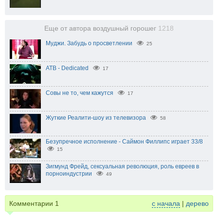
Еще от автора воздушный горошег
1218
Муджи. Забудь о просветлении
25
ATB - Dedicated
17
Совы не то, чем кажутся
17
Жуткие Реалити-шоу из телевизора
58
Безупречное исполнение - Саймон Филлипс играет 33/8
15
Зигмунд Фрейд, сексуальная революция, роль евреев в
порноиндустрии
49
Комментарии
1
с начала
|
дерево