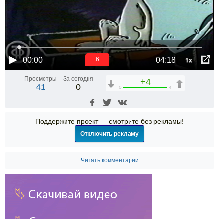
1x
00:00
04:18
6
Просмотры
За сегодня
+4
41
0
0
4
Поддержите проект — смотрите без рекламы!
Отключить рекламу
Читать комментарии