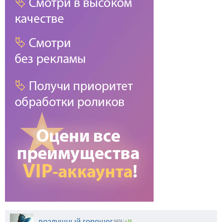
воздушный горошег
6424
|
+19