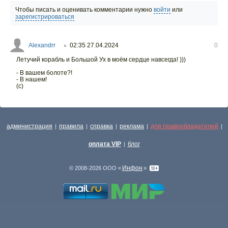
Чтобы писать и оценивать комментарии нужно
войти
или
зарегистрироваться
Alexandrr
02:35 27.04.2024
0
○
Летучий корабль и Большой Ух в моём сердце навсегда! )))
- В вашем болоте?!
- В нашем!
(с)
администрация
правила
справка
реклама
для правообладателей
|
|
|
|
|
оплата VIP
блог
|
Инфон
© 2008-2026 ООО «
»