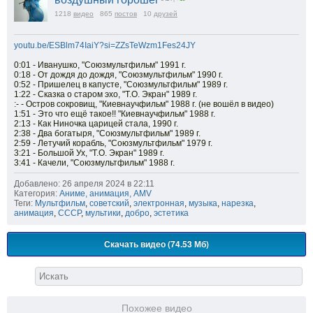
1218
видео
865
постов
10
друзей
youtu.be/ESBlm74IaiY?si=ZZsTeWzm1Fes24JY
0:01 - Иванушко, "Союзмультфильм" 1991 г.
0:18 - От дождя до дождя, "Союзмультфильм" 1990 г.
0:52 - Пришелец в капусте, "Союзмультфильм" 1989 г.
1:22 - Сказка о старом эхо, "Т.О. Экран" 1989 г.
:- - Остров сокровищ, "Киевнаучфильм" 1988 г. (не вошёл в видео)
1:51 - Это что ещё такое!! "Киевнаучфильм" 1988 г.
2:13 - Как Ниночка царицей стала, 1990 г.
2:38 - Два богатыря, "Союзмультфильм" 1989 г.
2:59 - Летучий корабль, "Союзмультфильм" 1979 г.
3:21 - Большой Ух, "Т.О. Экран" 1989 г.
3:41 - Качели, "Союзмультфильм" 1988 г.
Добавлено: 26 апреля 2024 в 22:11
Категория:
Аниме, анимация, AMV
Теги:
Мультфильм
,
советский
,
электронная
,
музыка
,
нарезка
,
анимация
,
СССР
,
мультики
,
добро
,
эстетика
Скачать видео (74.53 Мб)
Похожее видео