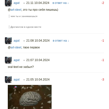
agat
21:11 10.04.2024
в ответ на ↓
-2
○
@
art-steel
,
это ты про себя пишешь)
чем ты и занимаешься
Дрочингом в одном месте
agat
21:08 10.04.2024
в ответ на ↓
-1
○
@
art-steel
,
твое первое
agat
21:07 10.04.2024
-1
○
sral-teet не забыл?
agat
21:05 10.04.2024
-3
○