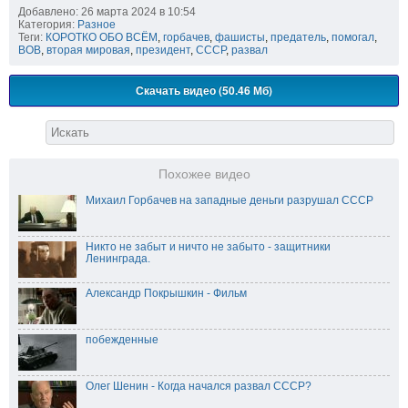
Добавлено: 26 марта 2024 в 10:54
Категория:
Разное
Теги:
КОРОТКО ОБО ВСЁМ
,
горбачев
,
фашисты
,
предатель
,
помогал
,
ВОВ
,
вторая мировая
,
президент
,
СССР
,
развал
Скачать видео (50.46 Мб)
Похожее видео
Михаил Горбачев на западные деньги разрушал СССР
Никто не забыт и ничто не забыто - защитники
Ленинграда.
Александр Покрышкин - Фильм
побежденные
Олег Шенин - Когда начался развал СССР?