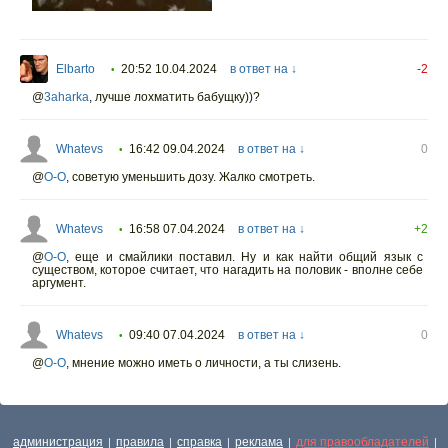
Elbarto
20:52 10.04.2024
в ответ на ↓
-2
•
@
3aharka
,
лучше лохматить бабущку))?
Whatevs
16:42 09.04.2024
в ответ на ↓
0
•
@
O-O
,
советую уменьшить дозу. Жалко смотреть.
Whatevs
16:58 07.04.2024
в ответ на ↓
+2
•
@
O-O
,
еще и смайлики поставил. Ну и как найти общий язык с
существом, которое считает, что нагадить на половик - вполне себе
аргумент.
Whatevs
09:40 07.04.2024
в ответ на ↓
0
•
@
O-O
,
мнение можно иметь о личности, а ты слизень.
администрация
правила
справка
реклама
для правообладателей
|
|
|
|
|