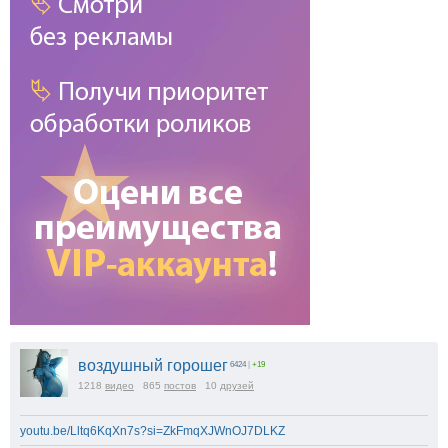
воздушный горошег
6424
|
+19
1218
видео
865
постов
10
друзей
youtu.be/Lltq6KqXn7s?si=ZkFmqXJWnOJ7DLKZ