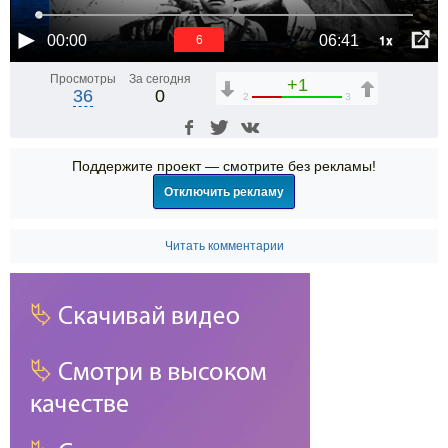
1x
00:00
06:41
5
Просмотры
За сегодня
+1
36
0
2
3
Поддержите проект — смотрите без рекламы!
Отключить рекламу
Читать комментарии