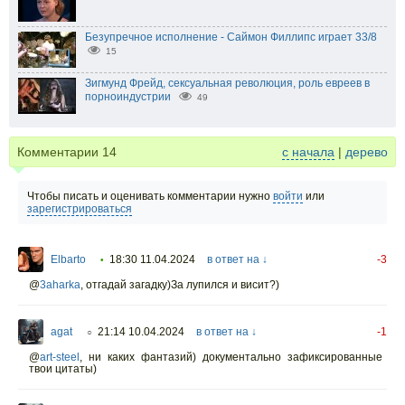
Безупречное исполнение - Саймон Филлипс играет 33/8
15
Зигмунд Фрейд, сексуальная революция, роль евреев в
порноиндустрии
49
Комментарии
14
с начала
|
дерево
Чтобы писать и оценивать комментарии нужно
войти
или
зарегистрироваться
Elbarto
18:30 11.04.2024
в ответ на ↓
-3
•
@
3aharka
,
отгадай загадку)За лупился и висит?)
agat
21:14 10.04.2024
в ответ на ↓
-1
○
@
art-steel
,
ни каких фантазий) документально зафиксированные
твои цитаты)