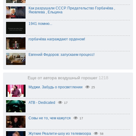
Как разрушали СССР. Предательство Горбачёва ,
Яковлева , Ельцина
1941 помню...
горбачёва награждают орденом!
Евгений Федоров: запускаем процесс!
Еще от автора воздушный горошег
1218
Муджи. Забудь о просветлении
25
ATB - Dedicated
17
Совы не то, чем кажутся
17
Жуткие Реалити-шоу из телевизора
58