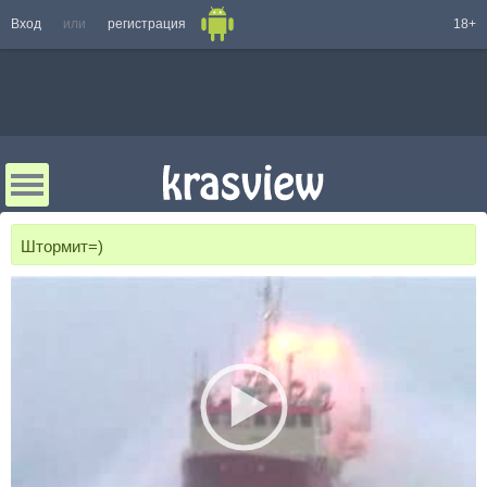
Вход
или
регистрация
18+
Штормит=)