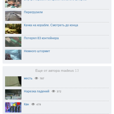
Перегрузили
Качка на корабле. Смотреть до конца
Потерял 83 контейнера
Немного штормит
Еще от автора madeus
13
жесть
787
Нарезка падений
372
Квн
479