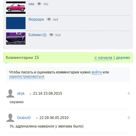
ока
761
Феррари
345
Бэбики=)))
516
Комментарии
15
с начала
|
дерево
Чтобы писать и оценивать комментарии нужно
войти
или
зарегистрироваться
stryk
21:16 23.08.2015
0
○
охуэнно
GraboiD
22:28 06.05.2010
0
○
Ух, адреналина наверное у экипажа было)