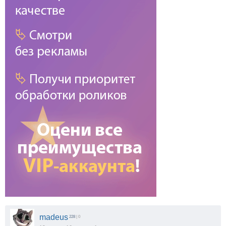
madeus
228
| 0