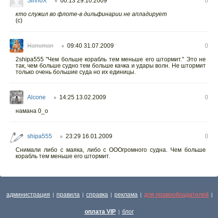
SirinoX
00:13 29.10.2009
0
○
кто служил во флоте-в дильфинарии не апладирует
(с)
Hanuman
09:40 31.07.2009
0
○
2shipa555 "Чем больше корабль тем меньше его штормит." Это не
так, чем больше судно тем больше качка и удары волн. Не штормит
только очень большие суда но их единицы.
Alcone
14:25 13.02.2009
0
○
намана 0_о
shipa555
23:29 16.01.2009
0
○
Снимали либо с маяка, либо с ОООгромного судна. Чем больше
корабль тем меньше его штормит.
администрация
правила
справка
реклама
для правообладателей
|
|
|
|
|
оплата VIP
блог
|