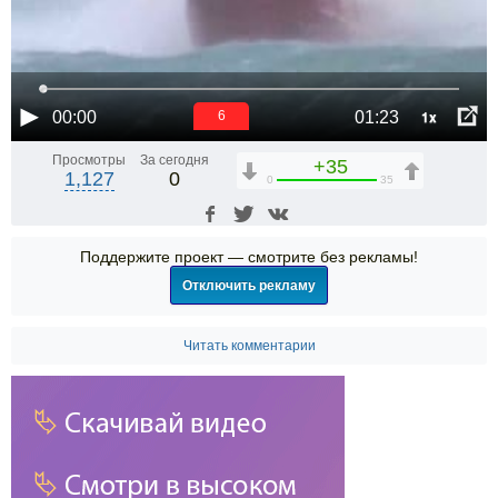
1x
00:00
01:23
6
Просмотры
За сегодня
+35
1,127
0
0
35
Поддержите проект — смотрите без рекламы!
Отключить рекламу
Читать комментарии