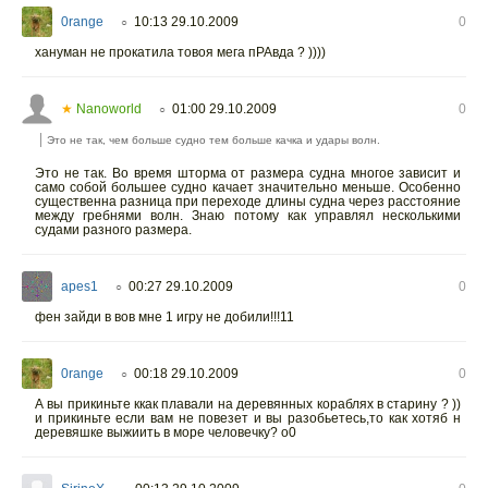
0range
10:13 29.10.2009
0
○
хануман не прокатила товоя мега пРАвда ? ))))
★
Nanoworld
01:00 29.10.2009
0
○
Это не так, чем больше судно тем больше качка и удары волн.
Это не так. Во время шторма от размера судна многое зависит и
само собой большее судно качает значительно меньше. Особенно
существенна разница при переходе длины судна через расстояние
между гребнями волн. Знаю потому как управлял несколькими
судами разного размера.
apes1
00:27 29.10.2009
0
○
фен зайди в вов мне 1 игру не добили!!!11
0range
00:18 29.10.2009
0
○
А вы прикиньте ккак плавали на деревянных кораблях в старину ? ))
и прикиньте если вам не повезет и вы разобьетесь,то как хотяб н
деревяшке выжиить в море человечку? o0