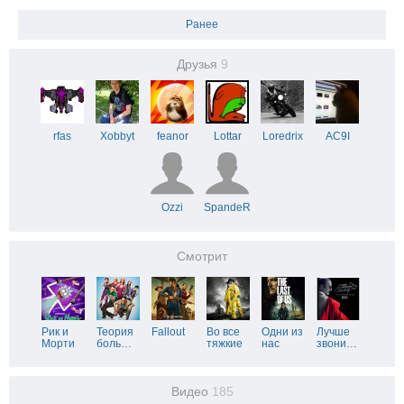
Ранее
Друзья
9
rfas
Xobbyt
feanor
Lottar
Loredrix
AC9I
Ozzi
SpandeR
Смотрит
Рик и
Теория
Fallout
Во все
Одни из
Лучше
Морти
боль
…
тяжкие
нас
звони
…
Видео
185