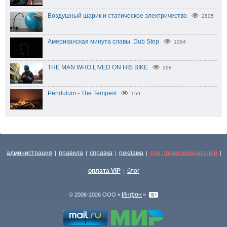
Воздушный шарик и статическое электричество
2805
Американская минута славы. Dub Step
1094
THE MAN WHO LIVED ON HIS BIKE
298
Pendulum - The Tempest
159
администрация
правила
справка
реклама
для правообладателей
|
|
|
|
|
оплата VIP
блог
|
Инфон
© 2008-2026 ООО «
»