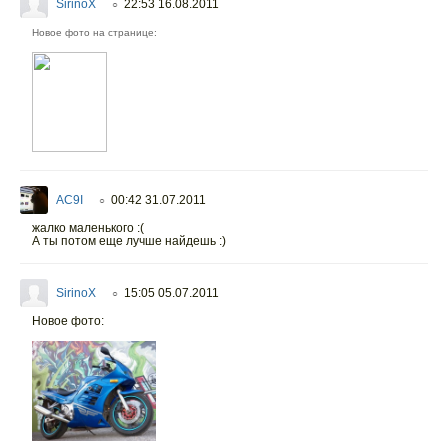
SirinoX
22:53 16.08.2011
○
Новое фото на странице:
AC9I
00:42 31.07.2011
○
жалко маленького :(
А ты потом еще лучше найдешь :)
SirinoX
15:05 05.07.2011
○
Новое фото: