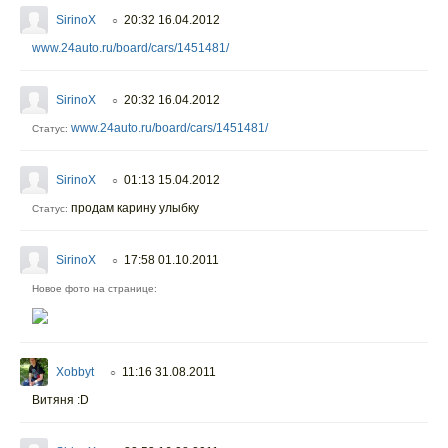
SirinoX
20:32 16.04.2012
○
www.24auto.ru/board/cars/1451481/
SirinoX
20:32 16.04.2012
○
www.24auto.ru/board/cars/1451481/
Статус:
SirinoX
01:13 15.04.2012
○
продам карину улыбку
Статус:
SirinoX
17:58 01.10.2011
○
Новое фото на странице:
Xobbyt
11:16 31.08.2011
○
Витяня :D