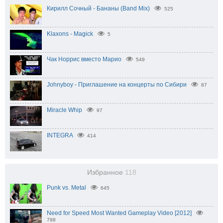
Кирилл Сочный - Бананы (Band Mix)
525
Klaxons - Magick
5
Чак Норрис вместо Марио
549
Johnyboy - Приглашение на концерты по Сибири
87
Miracle Whip
97
INTEGRA
414
Избранное
118
Punk vs. Metal
645
Need for Speed Most Wanted Gameplay Video [2012]
798