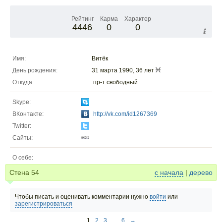
Рейтинг
Карма
Характер
4446
0
0
Имя:
Витёк
День рождения:
31 марта 1990, 36 лет
Откуда:
пр-т свободный
Skype:
ВКонтакте:
http://vk.com/id1267369
Twitter:
Сайты:
О себе:
Стена
54
с начала
|
дерево
Чтобы писать и оценивать комментарии нужно
войти
или
зарегистрироваться
1
2
3
...
6
→