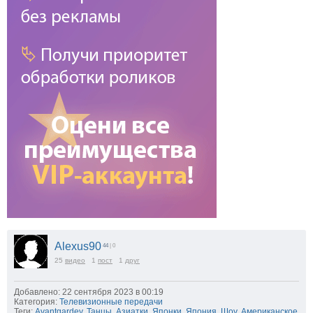
Alexus90
44
| 0
25
видео
1
пост
1
друг
Добавлено: 22 сентября 2023 в 00:19
Категория:
Телевизионные передачи
Теги:
Avantgardey
,
Танцы
,
Азиатки
,
Японки
,
Япония
,
Шоу
,
Американское