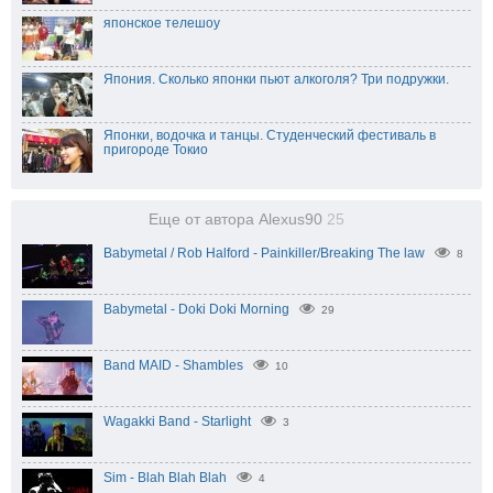
японское телешоу
Япония. Сколько японки пьют алкоголя? Три подружки.
Японки, водочка и танцы. Студенческий фестиваль в
пригороде Токио
Еще от автора Alexus90
25
Babymetal / Rob Halford - Painkiller/Breaking The law
8
Babymetal - Doki Doki Morning
29
Band MAID - Shambles
10
Wagakki Band - Starlight
3
Sim - Blah Blah Blah
4