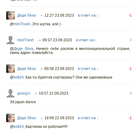
Дядя Лёха
12:27 23.09.2023
в ответ на ↓
-1
○
@
miniTrash
,
Это шутка, алё )
miniTrash
09:37 23.09.2023
в ответ на ↓
0
○
@
Дядя Лёха
,
Ничего себе расизм в многонациональной стране,
скинь адрес пожалуйста.
Дядя Лёха
00:58 23.09.2023
в ответ на ↓
-1
○
@
kott24
,
Как ты бурятов сортируиш? Они же одинаковоые
georg1i
19:57 22.09.2023
0
○
3d japan dance
Дядя Лёха
19:09 22.09.2023
в ответ на ↓
-1
○
@
kott24
,
Картинка не рабочая!!!!!