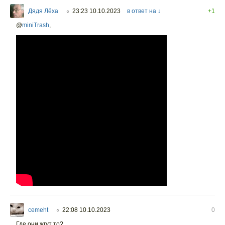
Дядя Лёха
23:23 10.10.2023
в ответ на ↓
+1
○
@
miniTrash
,
cemeht
22:08 10.10.2023
0
○
Где они жгут то?