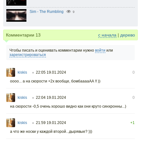
Sim - The Rumbling
9
Комментарии
13
с начала
|
дерево
Чтобы писать и оценивать комментарии нужно
войти
или
зарегистрироваться
kiskis
22:05 19.01.2024
0
○
оооо... а на скорости +2х вообще, бомбааааАА !! ))
kiskis
22:04 19.01.2024
0
○
на скорости -0,5 очень хорошо видно как они круто синхронны...)
kiskis
21:59 19.01.2024
+1
○
а что же носки у каждой второй...дырявые? )))