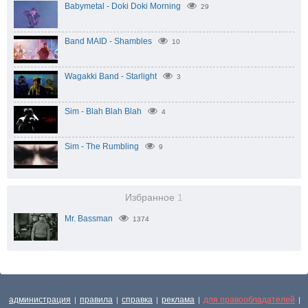
Babymetal - Doki Doki Morning
29
Band MAID - Shambles
10
Wagakki Band - Starlight
3
Sim - Blah Blah Blah
4
Sim - The Rumbling
9
Избранное
1
Mr. Bassman
1374
администрация
правила
справка
реклама
для правообладателей
|
|
|
|
|