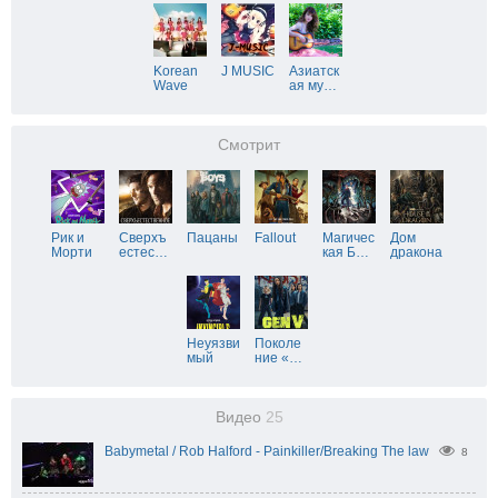
Korean
J MUSIC
Азиатск
Wave
ая му
…
Смотрит
Рик и
Сверхъ
Пацаны
Fallout
Магичес
Дом
Морти
естес
…
кая Б
…
дракона
Неуязви
Поколе
мый
ние «
…
Видео
25
Babymetal / Rob Halford - Painkiller/Breaking The law
8