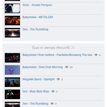
Aicle. - Koutei Penguin
Babymetal - METALIZM
Sim - The Rumbling
Еще от автора Alexus90
25
Babymetal / Rob Halford - Painkiller/Breaking The law
8
Babymetal - Doki Doki Morning
29
Wagakki Band - Starlight
3
Sim - Blah Blah Blah
4
Sim - The Rumbling
9