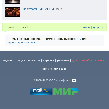
Babymetal - METALIZM
21
Комментарии
0
с начала
|
дерево
Чтобы писать и оценивать комментарии нужно
войти
или
зарегистрироваться
администрация
правила
справка
реклама
для правообладателей
|
|
|
|
|
оплата VIP
блог
|
Инфон
© 2008-2026 ООО «
»