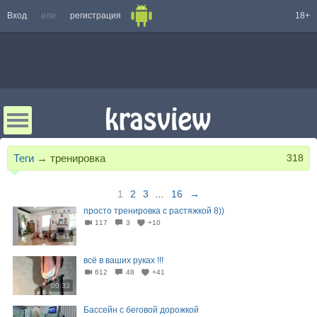
Вход
или
регистрация
18+
Теги
→
тренировка
318
1
2
3
...
16
→
просто тренировка с растяжкой 8))
117
3
+10
02:41
всё в ваших руках !!!
612
48
+41
00:33
Бассейн с беговой дорожкой