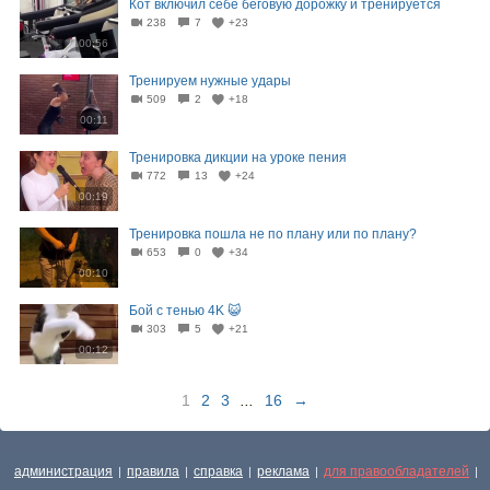
Кот включил себе беговую дорожку и тренируется
238
7
+23
00:56
Тренируем нужные удары
509
2
+18
00:11
Тренировка дикции на уроке пения
772
13
+24
00:19
Тренировка пошла не по плану или по плану?
653
0
+34
00:10
Бой с тенью 4K 😺
303
5
+21
00:12
1
2
3
...
16
→
администрация
правила
справка
реклама
для правообладателей
|
|
|
|
|