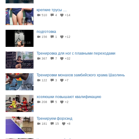
крепкие трусы ....
510
4
+14
00:18
подготовка
156
1
+12
00:16
Тренировка для ног с плавными переходами
367
7
+32
00:36
Тренировки монахов замбийского храма Шаолинь
122
3
+7
00:34
хозяюшки повышают квалификацию
208
5
+2
00:48
Тренируем форхэнд
181
15
+8
01:09