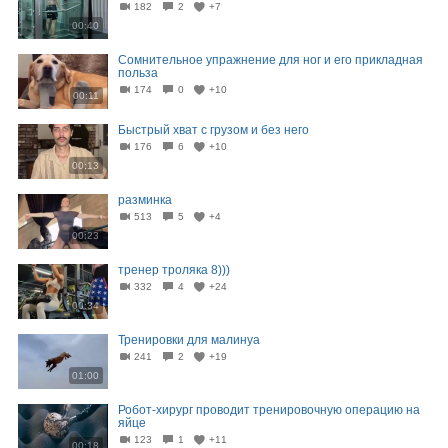
182
2
+7
00:40
Сомнительное упражнение для ног и его прикладная
польза
174
0
+10
00:11
Быстрый хват с грузом и без него
176
6
+10
00:13
разминка
513
5
+4
00:23
тренер троляка 8)))
332
4
+24
00:34
Тренировки для малинуа
241
2
+19
01:00
Робот-хирург проводит тренировочную операцию на
яйце
123
1
+11
00:18