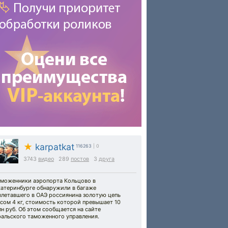
★
karpatkat
116263
| 0
3743
видео
289
постов
3
друга
аможенники аэропорта Кольцово в
катеринбурге обнаружили в багаже
ылетавшего в ОАЭ россиянина золотую цепь
сом 4 кг, стоимость которой превышает 10
н руб. Об этом сообщается на сайте
ральского таможенного управления.