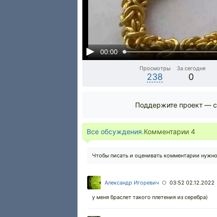
00:00
Просмотры
За сегодня
238
0
Поддержите проект — с
Все обсуждения.
Комментарии
4
Чтобы писать и оценивать комментарии нужн
Александр Игоревич
03:52 02.12.2022
○
у меня браслет такого плетения из серебра)