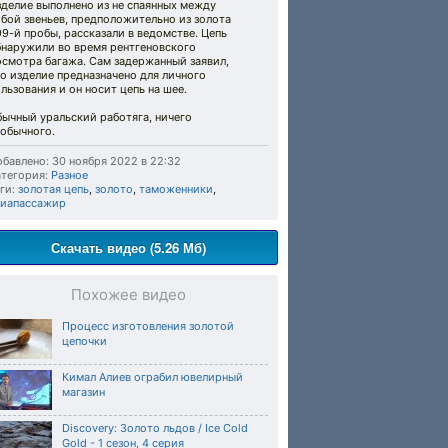
делие выполнено из не спаянных между
бой звеньев, предположительно из золота
9-й пробы, рассказали в ведомстве. Цепь
бнаружили во время рентгеновского
осмотра багажа. Сам задержанный заявил,
о изделие предназначено для личного
льзования и он носит цепь на шее.
ычный уральский работяга, ничего
еобычного.
бавлено: 30 ноября 2022 в 22:32
тегория:
Разное
ги:
золотая цепь
,
золото
,
таможенники
,
виапассажир
Скачать видео (5.26 Мб)
Похожее видео
Процесс изготовления золотой
цепочки
Кимал Алиев ограбил ювелирный
магазин
Discovery: Золото льдов / Ice Cold
Gold - 1 сезон, 4 серия