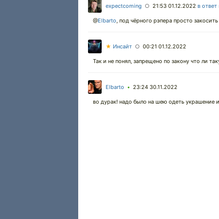
expectcoming
21:53 01.12.2022
в ответ
○
@
Elbarto
,
под чёрного рэпера просто закосить 
★
Инсайт
00:21 01.12.2022
○
Так и не понял, запрещено по закону что ли та
Elbarto
23:24 30.11.2022
•
во дурак! надо было на шею одеть украшение и