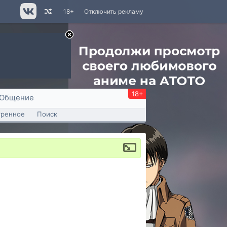
18+
Отключить рекламу
18+
Общение
тренное
Поиск