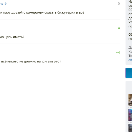
Из
 на ↓
0
со
99
и пару друзей с камерами- сказать бижутерия и всё
о
д
чт
по
+4
Об
кую цепь иметь?
н
До
Ка
+4
Те
а
 всё никого не должно напрягать это)