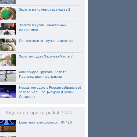
Золото из компьютера часть 2
Золото из угля - уникальный
эсперимент
Синтез золота - супер вещество
Золотая судья Хахалева Часть 2
Александра Трусова, Золото.
Произвольная программа
Немцы негодуют: Россия забрала всё
золото на ЧЕ по фигурке (Руслан
Осташко)
Еще от автора karpatkat
3743
Ценители прекрасного.
180