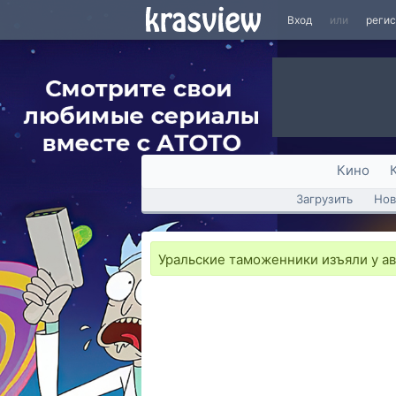
Вход
или
реги
Кино
Загрузить
Нов
Уральские таможенники изъяли у а