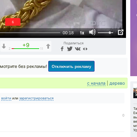
5
1x
00:18
Поделиться
+9
2
11
Отключить рекламу
мотрите без рекламы!
с начала
|
дерево
о
войти
или
зарегистрироваться
Т
Е
0
в
ве
мл
У