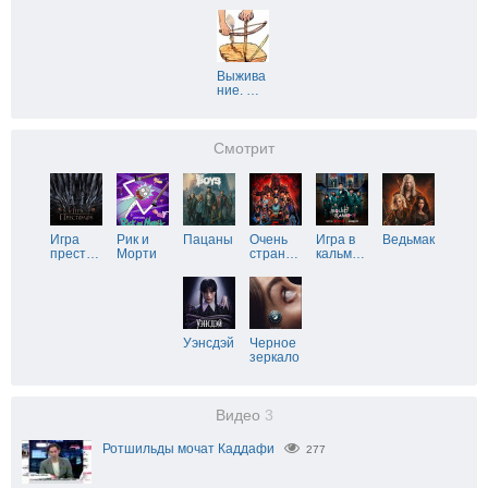
Выжива
ние.
…
Смотрит
Игра
Рик и
Пацаны
Очень
Игра в
Ведьмак
прест
…
Морти
стран
…
кальм
…
Уэнсдэй
Черное
зеркало
Видео
3
Ротшильды мочат Каддафи
277