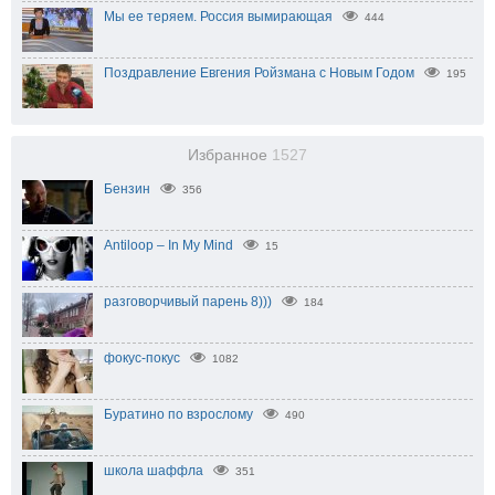
Мы ее теряем. Россия вымирающая
444
Поздравление Евгения Ройзмана с Новым Годом
195
Избранное
1527
Бензин
356
Antiloop – In My Mind
15
разговорчивый парень 8)))
184
фокус-покус
1082
Буратино по взрослому
490
школа шаффла
351