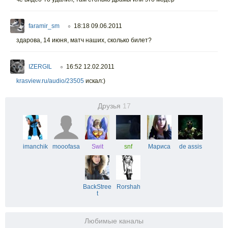
faramir_sm
18:18 09.06.2011
○
здарова, 14 июня, матч наших, сколько билет?
IZERGIL
16:52 12.02.2011
○
krasview.ru/audio/23505
искал:)
Друзья
17
imanchik
mooofasa
Swit
snf
Мариса
de assis
BackStree
Rorshah
t
Любимые каналы