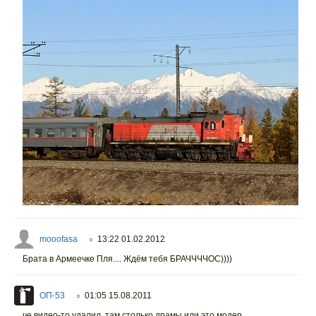
mooofasa
13:22 01.02.2012
○
Брата в Армеечке Пля.... Ждём тебя БРАЧЧЧЧОС))))
ОП-53
01:05 15.08.2011
○
че видео-то удалил, там столько драмы или это модер