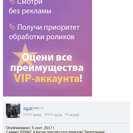
agat
25482
|
+1
15612
видео
20104
поста
45
друзей
Опубликовано: 5 сент. 2017 г.
Саммит БРИКС в Китае прошёл под девизом "Укрепление