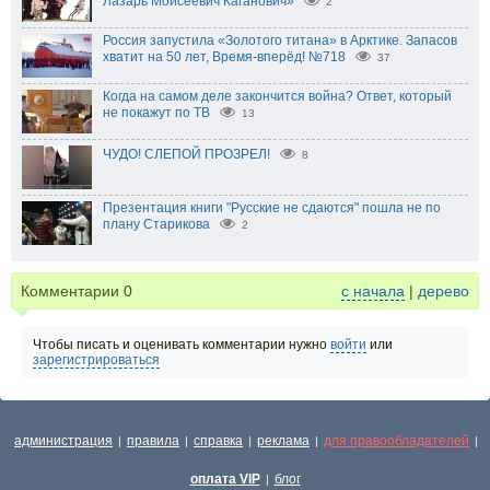
Лазарь Моисеевич Каганович»
2
Россия запустила «Золотого титана» в Арктике. Запасов
хватит на 50 лет, Время-вперёд! №718
37
Когда на самом деле закончится война? Ответ, который
не покажут по ТВ
13
ЧУДО! СЛЕПОЙ ПРОЗРЕЛ!
8
Презентация книги "Русские не сдаются" пошла не по
плану Старикова
2
Комментарии
0
с начала
|
дерево
Чтобы писать и оценивать комментарии нужно
войти
или
зарегистрироваться
администрация
правила
справка
реклама
для правообладателей
|
|
|
|
|
оплата VIP
блог
|