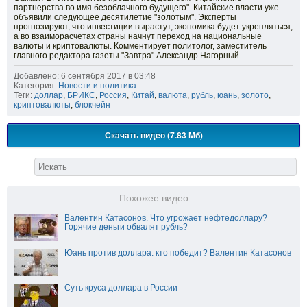
партнерства во имя безоблачного будущего". Китайские власти уже
объявили следующее десятилетие "золотым". Эксперты
прогнозируют, что инвестиции вырастут, экономика будет укрепляться,
а во взаиморасчетах страны начнут переход на национальные
валюты и криптовалюты. Комментирует политолог, заместитель
главного редактора газеты "Завтра" Александр Нагорный.
Добавлено: 6 сентября 2017 в 03:48
Категория:
Новости и политика
Теги:
доллар
,
БРИКС
,
Россия
,
Китай
,
валюта
,
рубль
,
юань
,
золото
,
криптовалюты
,
блокчейн
Скачать видео (7.83 Мб)
Похожее видео
Валентин Катасонов. Что угрожает нефтедоллару?
Горячие деньги обвалят рубль?
Юань против доллара: кто победит? Валентин Катасонов
Суть круса доллара в России