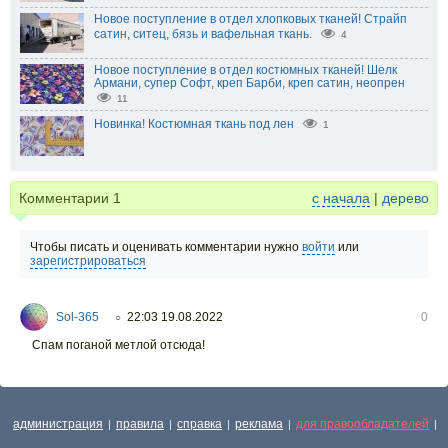
Новое поступление в отдел хлопковых тканей! Страйп
сатин, ситец, бязь и вафельная ткань.
4
Новое поступление в отдел костюмных тканей! Шелк
Армани, супер Софт, креп Барби, креп сатин, неопрен
11
Новинка! Костюмная ткань под лен
1
Комментарии
1
с начала
|
дерево
Чтобы писать и оценивать комментарии нужно
войти
или
зарегистрироваться
Sol-365
22:03 19.08.2022
0
○
Спам поганой метлой отсюда!
администрация
правила
справка
реклама
для правообладателей
|
|
|
|
|