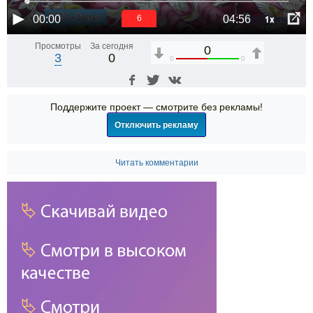
1x
00:00
04:56
6
Просмотры
За сегодня
0
3
0
0
0
Поддержите проект — смотрите без рекламы!
Отключить рекламу
Читать комментарии