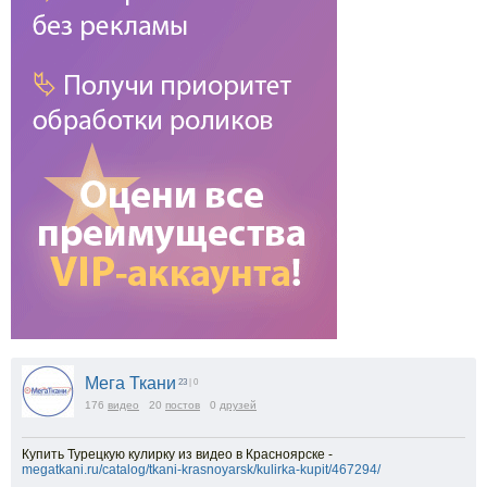
Мега Ткани
23
| 0
176
видео
20
постов
0
друзей
Купить Турецкую кулирку из видео в Красноярске -
megatkani.ru/catalog/tkani-krasnoyarsk/kulirka-kupit/467294/