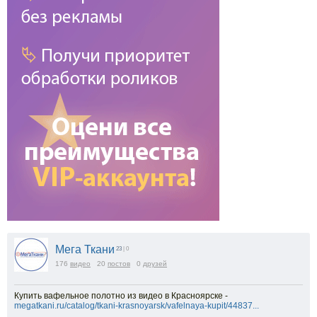
Мега Ткани
23
| 0
176
видео
20
постов
0
друзей
Купить вафельное полотно из видео в Красноярске -
megatkani.ru/catalog/tkani-krasnoyarsk/vafelnaya-kupit/44837...