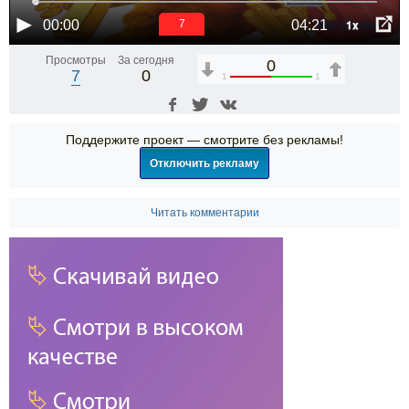
1x
00:00
04:21
7
Просмотры
За сегодня
0
7
0
1
1
Поддержите проект — смотрите без рекламы!
Отключить рекламу
Читать комментарии