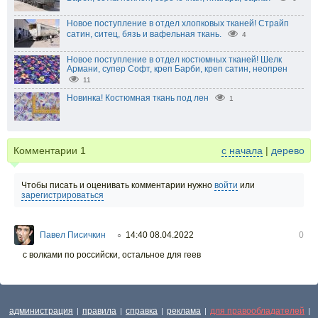
Новое поступление в отдел хлопковых тканей! Страйп
сатин, ситец, бязь и вафельная ткань.
4
Новое поступление в отдел костюмных тканей! Шелк
Армани, супер Софт, креп Барби, креп сатин, неопрен
11
Новинка! Костюмная ткань под лен
1
Комментарии
1
с начала
|
дерево
Чтобы писать и оценивать комментарии нужно
войти
или
зарегистрироваться
Павел Писичкин
14:40 08.04.2022
0
○
с волками по российски, остальное для геев
администрация
правила
справка
реклама
для правообладателей
|
|
|
|
|