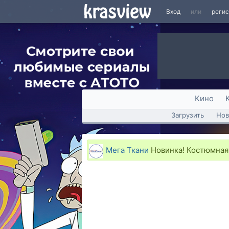
Вход
или
реги
Кино
Загрузить
Нов
Мега Ткани
Новинка! Костюмная 