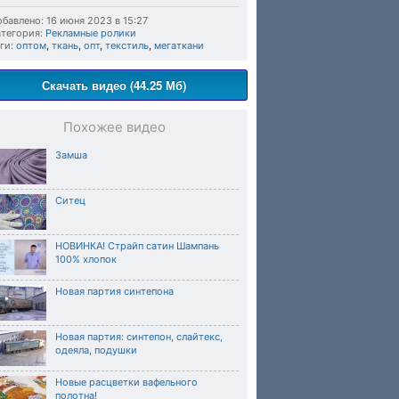
бавлено: 16 июня 2023 в 15:27
тегория:
Рекламные ролики
ги:
оптом
,
ткань
,
опт
,
текстиль
,
мегаткани
Скачать видео (44.25 Мб)
Похожее видео
Замша
Ситец
НОВИНКА! Страйп сатин Шампань
100% хлопок
Новая партия синтепона
Новая партия: синтепон, слайтекс,
одеяла, подушки
Новые расцветки вафельного
полотна!