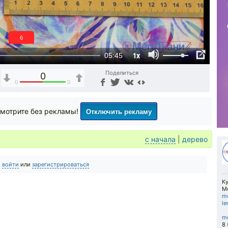
6
1x
05:45
Поделиться
0
0
0
Отключить рекламу
мотрите без рекламы!
с начала
|
дерево
о
войти
или
зарегистрироваться
Ку
М
me
l
me
8 