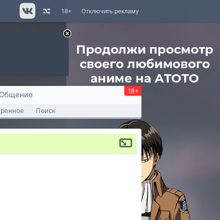
18+
Отключить рекламу
18+
Общение
тренное
Поиск