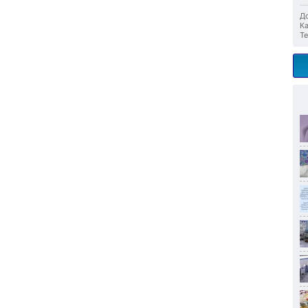
До
Ка
Те