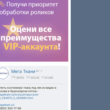
Мега Ткани
23
| 0
176
видео
20
постов
0
друзей
пить костюмную ткань под лен из видео в
оскве и Красноярске оптом -
gatkani.ru/kostyumnaya-pod-
en_284975_0_284996.html
gatkani.ru/
(800) 350-17-69