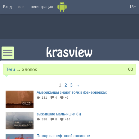
Вход
или
регистрация
18+
Теги
→
хлопок
60
1
2
3
→
Американцы знают толк в фейерверках
131
4
+6
00:29
выжившие мальчишки 8))
398
8
+14
01:13
Пожар на нефтяной скважине