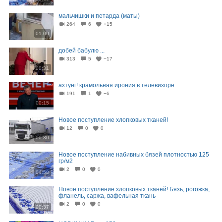
мальчишки и петарда (маты)
264
6
+15
01:00
добей бабулю ...
313
5
−17
00:31
ахтунг! крамольная ирония в телевизоре
191
1
−6
00:15
Новое поступление хлопковых тканей!
12
0
0
00:30
Новое поступление набивных бязей плотностью 125
гр/м2
2
0
0
04:58
Новое поступление хлопковых тканей! Бязь, рогожка,
фланель, саржа, вафельная ткань
2
0
0
00:37