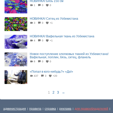
НОВИНКА! Бязь 150 см
1
0
0
05:01
НОВИНКА! Ситец из Узбекистана
3
0
+1
05:31
НОВИНКА! Вафельная ткань из Узбекистана
4
0
+1
05:58
Новое поступление хлопковых тканей из Узбекистана!
Вафельная, поплин, бязь, ситец, фланель
6
0
0
00:44
«Попал в кого-нибудь?» «Да!»
437
3
+20
00:08
1
2
3
→
администрация
правила
справка
реклама
для правообладателей
|
|
|
|
|