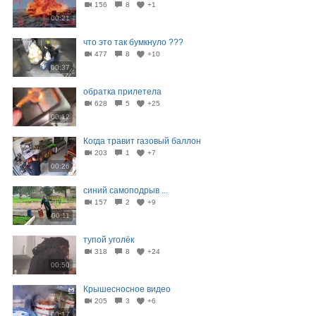
156
8
+1
00:21
что это так бумкнуло ???
477
8
+10
00:37
обратка прилетела
628
5
+25
00:12
Когда травит газовый баллон
203
1
+7
00:26
синий самоподрыв ...
157
2
+9
00:11
тупой уголёк
318
8
+24
00:50
Крышесносное видео
205
3
+6
00:17