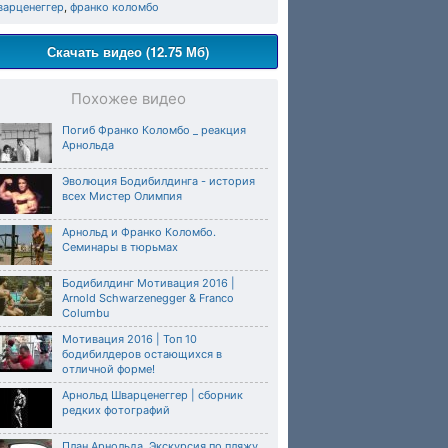
варценеггер
,
франко коломбо
Скачать видео (12.75 Мб)
Похожее видео
Погиб Франко Коломбо _ реакция
Арнольда
Эволюция Бодибилдинга - история
всех Мистер Олимпия
Арнольд и Франко Коломбо.
Семинары в тюрьмах
Бодибилдинг Мотивация 2016 |
Arnold Schwarzenegger & Franco
Columbu
Мотивация 2016 | Топ 10
бодибилдеров остающихся в
отличной форме!
Арнольд Шварценеггер | сборник
редких фотографий
План Арнольда. Экскурсия по пляжу