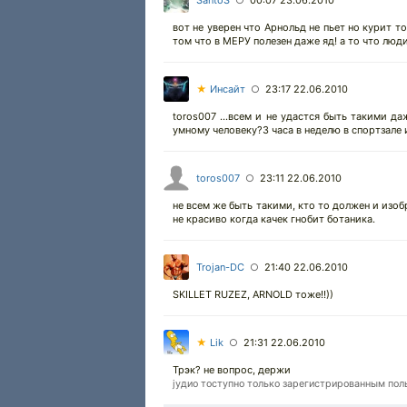
SantoS
00:07 23.06.2010
○
вот не уверен что Арнольд не пьет но курит то
том что в МЕРУ полезен даже яд! а то что люд
★
Инсайт
23:17 22.06.2010
○
toros007 ...всем и не удастся быть такими д
умному человеку?3 часа в неделю в спортзале 
toros007
23:11 22.06.2010
○
не всем же быть такими, кто то должен и изобр
не красиво когда качек гнобит ботаника.
Trojan-DC
21:40 22.06.2010
○
SKILLET RUZEZ, ARNOLD тоже!!))
★
Lik
21:31 22.06.2010
○
Трэк? не вопрос, держи
јудио тоступно только зарегистрированным пол