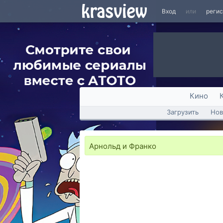
Вход
или
реги
Кино
Загрузить
Нов
Арнольд и Франко