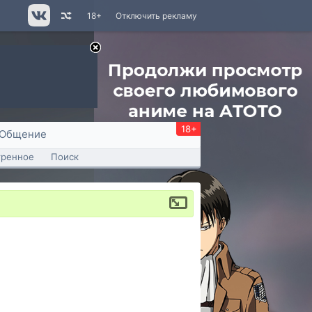
18+
Отключить рекламу
18+
Общение
тренное
Поиск