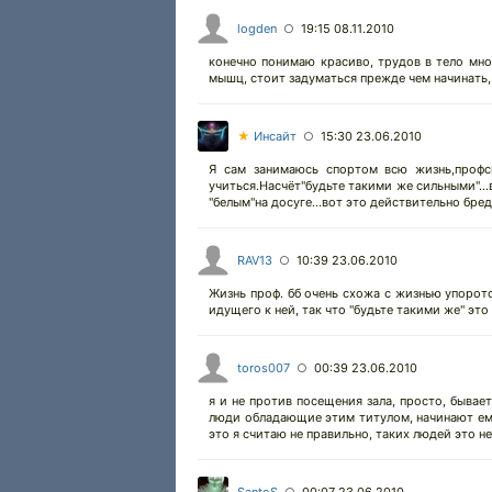
logden
19:15 08.11.2010
○
конечно понимаю красиво, трудов в тело мно
мышц, стоит задуматься прежде чем начинать,
★
Инсайт
15:30 23.06.2010
○
Я сам занимаюсь спортом всю жизнь,профс
учиться.Насчёт"будьте такими же сильными"...
"белым"на досуге...вот это действительно бред
RAV13
10:39 23.06.2010
○
Жизнь проф. бб очень схожа с жизнью упорото
идущего к ней, так что "будьте такими же" это
toros007
00:39 23.06.2010
○
я и не против посещения зала, просто, бывае
люди обладающие этим титулом, начинают ем
это я считаю не правильно, таких людей это не 