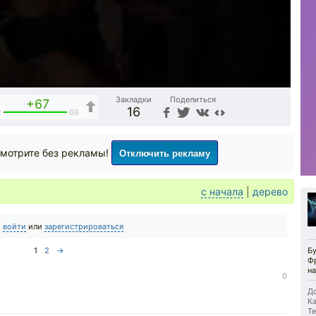
Закладки
Поделиться
+67
16
2
69
Отключить рекламу
мотрите без рекламы!
с начала
|
дерево
о
войти
или
зарегистрироваться
1
2
→
Б
Фр
на
0
До
Ка
Те