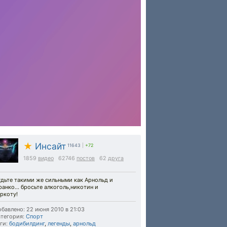
★
Инсайт
11643
|
+72
1859
видео
62746
постов
62
друга
удьте такими же сильными как Арнольд и
анко... бросьте алкоголь,никотин и
ркоту!
бавлено: 22 июня 2010 в 21:03
тегория:
Спорт
ги:
бодибилдинг
,
легенды
,
арнольд