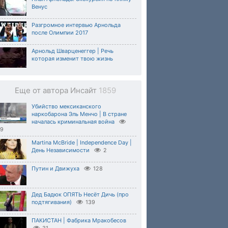
Венус
Разгромное интервью Арнольда
после Олимпии 2017
Арнольд Шварценеггер | Речь
которая изменит твою жизнь
Еще от автора Инсайт
1859
Убийство мексиканского
наркобарона Эль Менчо | В стране
началась криминальная война
69
Martina McBride | Independence Day |
День Независимости
2
Путин и Движуха
128
Дед Бадюк ОПЯТЬ Несёт Дичь (про
подтягивания)
139
ПАКИСТАН | Фабрика Мракобесов