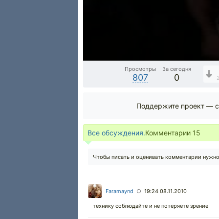
Просмотры
За сегодня
807
0
Поддержите проект — с
Все обсуждения.
Комментарии
15
Чтобы писать и оценивать комментарии нужн
Faramaynd
19:24 08.11.2010
○
технику соблюдайте и не потеряете зрение