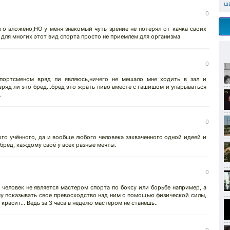
ш
0
го вложено,НО у меня знакомый чуть зрение не потерял от качка своих
 для многих этот вид спорта просто не приемлем для организма
0
портсменом вряд ли являюсь,ничего не мешало мне ходить в зал и
вряд ли это бред...бред это жрать пиво вместе с гашишом и упарываться
.
0
го учённого, да и вообще любого человека захваченного одной идеей и
 бред, каждому своё у всех разные мечты.
0
т человек не является мастером спорта по боксу или борьбе например, а
у показывать свое превосходство над ним с помощью физической силы,
красит... Ведь за 3 часа в неделю мастером не станешь..