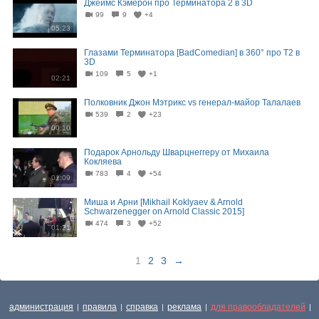
Джеймс Кэмерон про Терминатора 2 в 3D
99
9
+4
05:23
Глазами Терминатора [BadComedian] в 360° про Т2 в
3D
109
5
+1
02:21
Полковник Джон Мэтрикс vs генерал-майор Талалаев
539
2
+23
00:10
Подарок Арнольду Шварцнеггеру от Михаила
Кокляева
783
4
+54
01:09
Миша и Арни [Mikhail Koklyaev & Arnold
Schwarzenegger on Arnold Classic 2015]
474
3
+52
01:21
1
2
3
→
администрация
правила
справка
реклама
для правообладателей
|
|
|
|
|