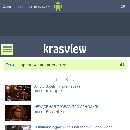
Вход
или
регистрация
18+
Теги
→
арнольд шварценеггер
41
1
2
3
→
Arnold Sports | Trailer (2027)
14
2
−1
01:57
НЕУДОБНАЯ ПРАВДА ПРО АРНОЛЬДА...
32
51
+4
44:41
Terminator 2 (расширенная версия) Laser Video