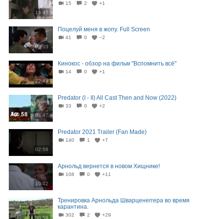
15
2
+1
16:47
Поцелуй меня в жопу. Full Screen
41
0
−2
00:03
Кинокос - обзор на фильм "Вспомнить всё"
14
0
+1
22:49
Predator (I - II) All Cast Then and Now (2022)
33
0
+2
08:47
Predator 2021 Trailer (Fan Made)
140
1
+7
02:58
Арнольд вернется в новом Хищнике!
108
0
+11
10:42
Тренировка Арнольда Шварценеггера во время
карантина.
302
2
+29
00:59