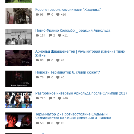
Короче говоря, как снимали "Хищника"
93
0
+10
14:41
Погиб Франко Коломбо _ реакция Арнольда
134
2
+11
05:31
Арнольд Шварценеггер | Речь которая изменит твою
жизнь
83
0
+8
12:47
Новости Терминатор 6, слили сюжет?
76
0
+6
06:07
Разгромное интервью Арнольда после Олимпии 2017
725
7
+46
09:45
Терминатор 2 - Противостояние Судьбы и
Человечества на Языке Движения и Экшена
53
0
+3
17:56